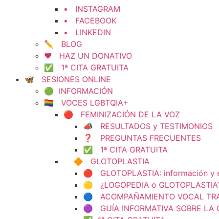
▪️ INSTAGRAM
▪️ FACEBOOK
▪️ LINKEDIN
✏️ BLOG
❤️ HAZ UN DONATIVO
✅ 1ª CITA GRATUITA
🦋 SESIONES ONLINE
🟢 INFORMACIÓN
🏳️‍🌈 VOCES LGBTQIA+
🔴 FEMINIZACIÓN DE LA VOZ
📣 RESULTADOS y TESTIMONIOS
❓ PREGUNTAS FRECUENTES
✅ 1ª CITA GRATUITA
🔶 GLOTOPLASTIA
🔴 GLOTOPLASTIA: información y e
🟡 ¿LOGOPEDIA o GLOTOPLASTIA
🔵 ACOMPAÑAMIENTO VOCAL TRAS L
🟣 GUÍA INFORMATIVA SOBRE LA