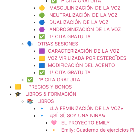
✅ 1ª CITA GRATUITA
🟡 MASCULINIZACIÓN DE LA VOZ
🟢 NEUTRALIZACIÓN DE LA VOZ
🔵 DUALIZACIÓN DE LA VOZ
🟣 ANDROGINIZACIÓN DE LA VOZ
✅ 1ª CITA GRATUITA
🗣️ OTRAS SESIONES
🟪 CARACTERIZACIÓN DE LA VOZ
🟨 VOZ VIRILIZADA POR ESTEROÏDES
🟦 MODIFICACIÓN DEL ACENTO
✅ 1ª CITA GRATUITA
✅ 1ª CITA GRATUITA
🟨 PRECIOS Y BONOS
🎓 LIBROS & FORMACIÓN
📚 LIBROS
🔹 «LA FEMINIZACIÓN DE LA VOZ»
🔹 «¡SÍ, SÍ, SOY UNA NIÑA!»
🩷 EL PROYECTO EMILY
🔸 Emily: Cuaderno de ejercicios 