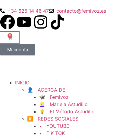
+34 625 14 46 47
contacto@femivoz.es
0
Mi cuenta
INICIO
👤 ACERCA DE
🦋 Femivoz
👱🏻‍♀️ Mariela Astudillo
💡 El Método Astudillo
🛜 REDES SOCIALES
▪️ YOUTUBE
▪️ TIK TOK