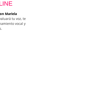
LINE
on Mariela
valuará tu voz, te
namiento vocal y
s.