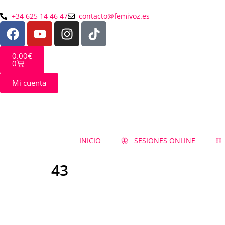
+34 625 14 46 47
contacto@femivoz.es
0.00
€
0
Mi cuenta
INICIO
🦋 SESIONES ONLINE
🟨
43