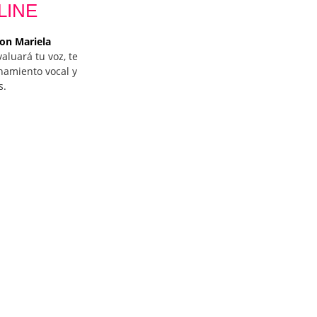
LINE
on Mariela
valuará tu voz, te
namiento vocal y
s.