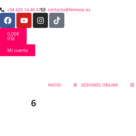
+34 625 14 46 47
contacto@femivoz.es
0.00
€
0
Mi cuenta
INICIO
🦋 SESIONES ONLINE
🟨
6