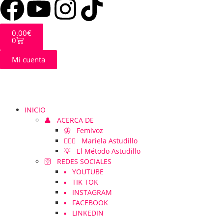
0.00
€
0
Mi cuenta
INICIO
👤 ACERCA DE
🦋 Femivoz
👱🏻‍♀️ Mariela Astudillo
💡 El Método Astudillo
🛜 REDES SOCIALES
▪️ YOUTUBE
▪️ TIK TOK
▪️ INSTAGRAM
▪️ FACEBOOK
▪️ LINKEDIN