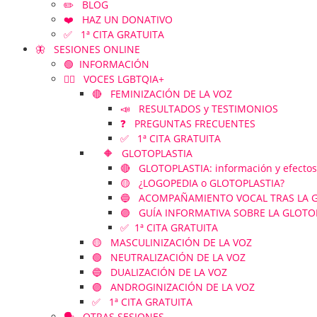
✏️ BLOG
❤️ HAZ UN DONATIVO
✅ 1ª CITA GRATUITA
🦋 SESIONES ONLINE
🟢 INFORMACIÓN
🏳️‍🌈 VOCES LGBTQIA+
🔴 FEMINIZACIÓN DE LA VOZ
📣 RESULTADOS y TESTIMONIOS
❓ PREGUNTAS FRECUENTES
✅ 1ª CITA GRATUITA
🔶 GLOTOPLASTIA
🔴 GLOTOPLASTIA: información y efectos
🟡 ¿LOGOPEDIA o GLOTOPLASTIA?
🔵 ACOMPAÑAMIENTO VOCAL TRAS LA GLOT
🟣 GUÍA INFORMATIVA SOBRE LA GLOTO
✅ 1ª CITA GRATUITA
🟡 MASCULINIZACIÓN DE LA VOZ
🟢 NEUTRALIZACIÓN DE LA VOZ
🔵 DUALIZACIÓN DE LA VOZ
🟣 ANDROGINIZACIÓN DE LA VOZ
✅ 1ª CITA GRATUITA
🗣️ OTRAS SESIONES