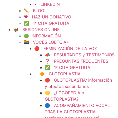
▪️ LINKEDIN
✏️ BLOG
❤️ HAZ UN DONATIVO
✅ 1ª CITA GRATUITA
🦋 SESIONES ONLINE
🟢 INFORMACIÓN
🏳️‍🌈 VOCES LGBTQIA+
🔴 FEMINIZACIÓN DE LA VOZ
📣 RESULTADOS y TESTIMONIOS
❓ PREGUNTAS FRECUENTES
✅ 1ª CITA GRATUITA
🔶 GLOTOPLASTIA
🔴 GLOTOPLASTIA: información
y efectos secundarios
🟡 ¿LOGOPEDIA o
GLOTOPLASTIA?
🔵 ACOMPAÑAMIENTO VOCAL
TRAS LA GLOTOPLASTIA