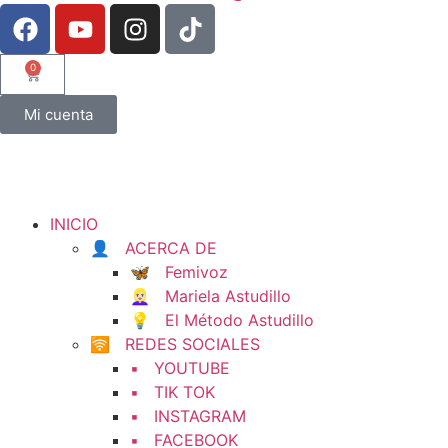
0
Mi cuenta
INICIO
👤 ACERCA DE
🦋 Femivoz
👱🏻‍♀️ Mariela Astudillo
💡 El Método Astudillo
🛜 REDES SOCIALES
▪️ YOUTUBE
▪️ TIK TOK
▪️ INSTAGRAM
▪️ FACEBOOK