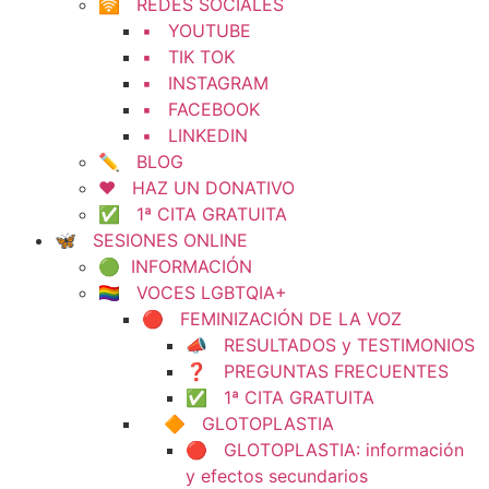
🛜 REDES SOCIALES
▪️ YOUTUBE
▪️ TIK TOK
▪️ INSTAGRAM
▪️ FACEBOOK
▪️ LINKEDIN
✏️ BLOG
❤️ HAZ UN DONATIVO
✅ 1ª CITA GRATUITA
🦋 SESIONES ONLINE
🟢 INFORMACIÓN
🏳️‍🌈 VOCES LGBTQIA+
🔴 FEMINIZACIÓN DE LA VOZ
📣 RESULTADOS y TESTIMONIOS
❓ PREGUNTAS FRECUENTES
✅ 1ª CITA GRATUITA
🔶 GLOTOPLASTIA
🔴 GLOTOPLASTIA: información
y efectos secundarios