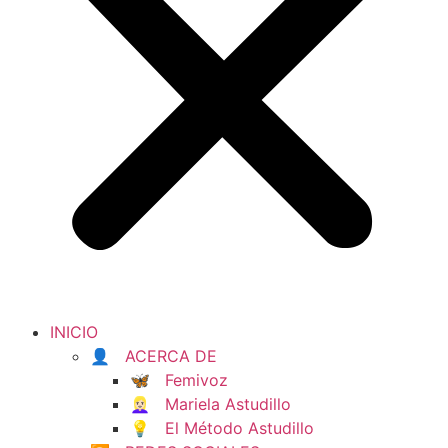
INICIO
👤 ACERCA DE
🦋 Femivoz
👱🏻‍♀️ Mariela Astudillo
💡 El Método Astudillo