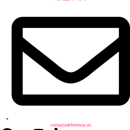
contacto@femivoz.es