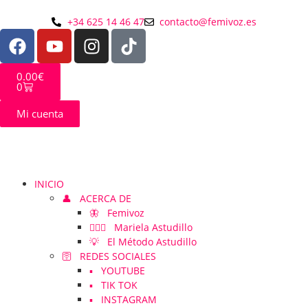
+34 625 14 46 47
contacto@femivoz.es
0.00
€
0
Mi cuenta
INICIO
👤 ACERCA DE
🦋 Femivoz
👱🏻‍♀️ Mariela Astudillo
💡 El Método Astudillo
🛜 REDES SOCIALES
▪️ YOUTUBE
▪️ TIK TOK
▪️ INSTAGRAM