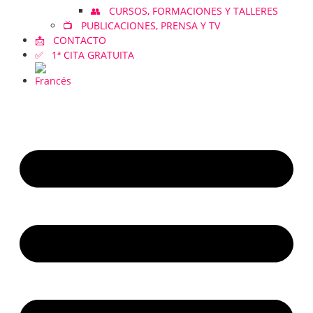
👥 CURSOS, FORMACIONES Y TALLERES
📺 PUBLICACIONES, PRENSA Y TV
📩 CONTACTO
✅ 1ª CITA GRATUITA