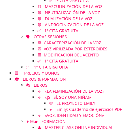
✅ 1ª CITA GRATUITA
🟡 MASCULINIZACIÓN DE LA VOZ
🟢 NEUTRALIZACIÓN DE LA VOZ
🔵 DUALIZACIÓN DE LA VOZ
🟣 ANDROGINIZACIÓN DE LA VOZ
✅ 1ª CITA GRATUITA
🗣️ OTRAS SESIONES
🟪 CARACTERIZACIÓN DE LA VOZ
🟨 VOZ VIRILIZADA POR ESTEROÏDES
🟦 MODIFICACIÓN DEL ACENTO
✅ 1ª CITA GRATUITA
✅ 1ª CITA GRATUITA
🟨 PRECIOS Y BONOS
🎓 LIBROS & FORMACIÓN
📚 LIBROS
🔹 «LA FEMINIZACIÓN DE LA VOZ»
🔹 «¡SÍ, SÍ, SOY UNA NIÑA!»
🩷 EL PROYECTO EMILY
🔸 Emily: Cuaderno de ejercicios PDF
🔹 «VOZ, IDENTIDAD Y EMOCIÓN»
👩🏼‍🎓 FORMACIÓN
👤 MASTER CLASS ONLINE INDIVIDUAL