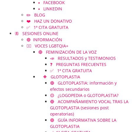
▪️ FACEBOOK
▪️ LINKEDIN
✏️ BLOG
❤️ HAZ UN DONATIVO
✅ 1ª CITA GRATUITA
🦋 SESIONES ONLINE
🟢 INFORMACIÓN
🏳️‍🌈 VOCES LGBTQIA+
🔴 FEMINIZACIÓN DE LA VOZ
📣 RESULTADOS y TESTIMONIOS
❓ PREGUNTAS FRECUENTES
✅ 1ª CITA GRATUITA
🔶 GLOTOPLASTIA
🔴 GLOTOPLASTIA: información y
efectos secundarios
🟡 ¿LOGOPEDIA o GLOTOPLASTIA?
🔵 ACOMPAÑAMIENTO VOCAL TRAS LA
GLOTOPLASTIA (sesiones post
operatorias)
🟣 GUÍA INFORMATIVA SOBRE LA
GLOTOPLASTIA