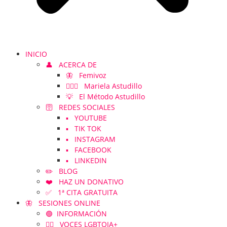
INICIO
👤 ACERCA DE
🦋 Femivoz
👱🏻‍♀️ Mariela Astudillo
💡 El Método Astudillo
🛜 REDES SOCIALES
▪️ YOUTUBE
▪️ TIK TOK
▪️ INSTAGRAM
▪️ FACEBOOK
▪️ LINKEDIN
✏️ BLOG
❤️ HAZ UN DONATIVO
✅ 1ª CITA GRATUITA
🦋 SESIONES ONLINE
🟢 INFORMACIÓN
🏳️‍🌈 VOCES LGBTQIA+