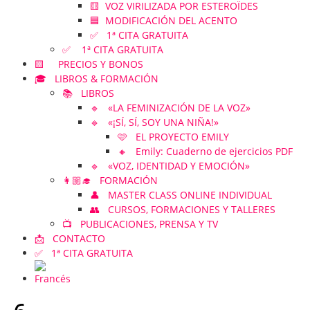
🟨 VOZ VIRILIZADA POR ESTEROÏDES
🟦 MODIFICACIÓN DEL ACENTO
✅ 1ª CITA GRATUITA
✅ 1ª CITA GRATUITA
🟨 PRECIOS Y BONOS
🎓 LIBROS & FORMACIÓN
📚 LIBROS
🔹 «LA FEMINIZACIÓN DE LA VOZ»
🔹 «¡SÍ, SÍ, SOY UNA NIÑA!»
🩷 EL PROYECTO EMILY
🔸 Emily: Cuaderno de ejercicios PDF
🔹 «VOZ, IDENTIDAD Y EMOCIÓN»
👩🏼‍🎓 FORMACIÓN
👤 MASTER CLASS ONLINE INDIVIDUAL
👥 CURSOS, FORMACIONES Y TALLERES
📺 PUBLICACIONES, PRENSA Y TV
📩 CONTACTO
✅ 1ª CITA GRATUITA