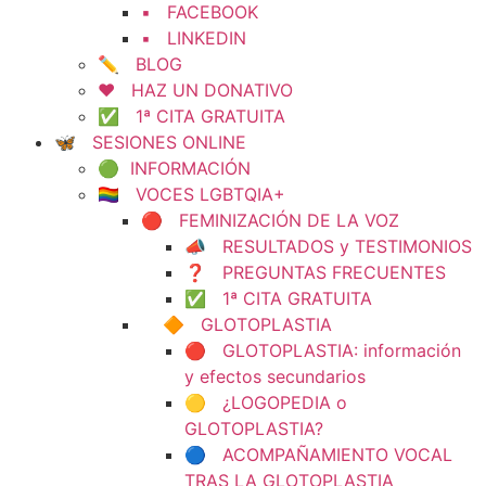
▪️ FACEBOOK
▪️ LINKEDIN
✏️ BLOG
❤️ HAZ UN DONATIVO
✅ 1ª CITA GRATUITA
🦋 SESIONES ONLINE
🟢 INFORMACIÓN
🏳️‍🌈 VOCES LGBTQIA+
🔴 FEMINIZACIÓN DE LA VOZ
📣 RESULTADOS y TESTIMONIOS
❓ PREGUNTAS FRECUENTES
✅ 1ª CITA GRATUITA
🔶 GLOTOPLASTIA
🔴 GLOTOPLASTIA: información
y efectos secundarios
🟡 ¿LOGOPEDIA o
GLOTOPLASTIA?
🔵 ACOMPAÑAMIENTO VOCAL
TRAS LA GLOTOPLASTIA