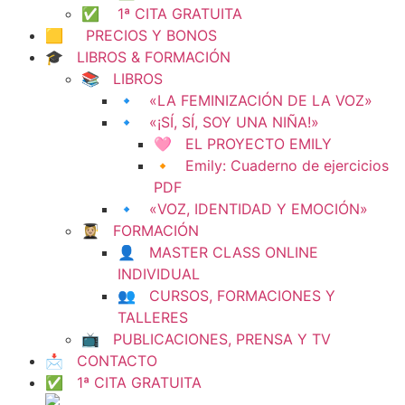
✅ 1ª CITA GRATUITA
🟨 PRECIOS Y BONOS
🎓 LIBROS & FORMACIÓN
📚 LIBROS
🔹 «LA FEMINIZACIÓN DE LA VOZ»
🔹 «¡SÍ, SÍ, SOY UNA NIÑA!»
🩷 EL PROYECTO EMILY
🔸 Emily: Cuaderno de ejercicios
PDF
🔹 «VOZ, IDENTIDAD Y EMOCIÓN»
👩🏼‍🎓 FORMACIÓN
👤 MASTER CLASS ONLINE
INDIVIDUAL
👥 CURSOS, FORMACIONES Y
TALLERES
📺 PUBLICACIONES, PRENSA Y TV
📩 CONTACTO
✅ 1ª CITA GRATUITA