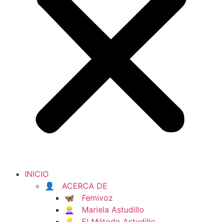
INICIO
👤 ACERCA DE
🦋 Femivoz
👱🏻‍♀️ Mariela Astudillo
💡 El Método Astudillo