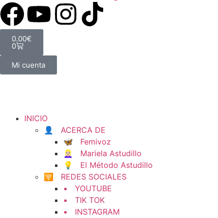
0.00
€
0
Mi cuenta
INICIO
👤 ACERCA DE
🦋 Femivoz
👱🏻‍♀️ Mariela Astudillo
💡 El Método Astudillo
🛜 REDES SOCIALES
▪️ YOUTUBE
▪️ TIK TOK
▪️ INSTAGRAM