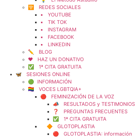
🛜 REDES SOCIALES
▪️ YOUTUBE
▪️ TIK TOK
▪️ INSTAGRAM
▪️ FACEBOOK
▪️ LINKEDIN
✏️ BLOG
❤️ HAZ UN DONATIVO
✅ 1ª CITA GRATUITA
🦋 SESIONES ONLINE
🟢 INFORMACIÓN
🏳️‍🌈 VOCES LGBTQIA+
🔴 FEMINIZACIÓN DE LA VOZ
📣 RESULTADOS y TESTIMONIOS
❓ PREGUNTAS FRECUENTES
✅ 1ª CITA GRATUITA
🔶 GLOTOPLASTIA
🔴 GLOTOPLASTIA: información