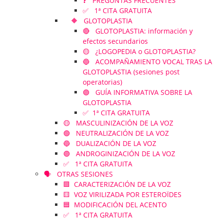
❓ PREGUNTAS FRECUENTES
✅ 1ª CITA GRATUITA
🔶 GLOTOPLASTIA
🔴 GLOTOPLASTIA: información y
efectos secundarios
🟡 ¿LOGOPEDIA o GLOTOPLASTIA?
🔵 ACOMPAÑAMIENTO VOCAL TRAS LA
GLOTOPLASTIA (sesiones post
operatorias)
🟣 GUÍA INFORMATIVA SOBRE LA
GLOTOPLASTIA
✅ 1ª CITA GRATUITA
🟡 MASCULINIZACIÓN DE LA VOZ
🟢 NEUTRALIZACIÓN DE LA VOZ
🔵 DUALIZACIÓN DE LA VOZ
🟣 ANDROGINIZACIÓN DE LA VOZ
✅ 1ª CITA GRATUITA
🗣️ OTRAS SESIONES
🟪 CARACTERIZACIÓN DE LA VOZ
🟨 VOZ VIRILIZADA POR ESTEROÏDES
🟦 MODIFICACIÓN DEL ACENTO
✅ 1ª CITA GRATUITA