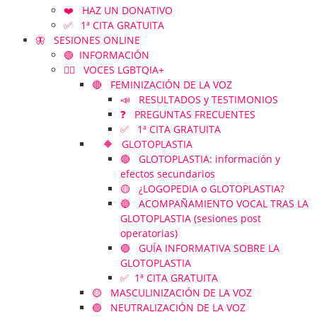
❤️ HAZ UN DONATIVO
✅ 1ª CITA GRATUITA
🦋 SESIONES ONLINE
🟢 INFORMACIÓN
🏳️‍🌈 VOCES LGBTQIA+
🔴 FEMINIZACIÓN DE LA VOZ
📣 RESULTADOS y TESTIMONIOS
❓ PREGUNTAS FRECUENTES
✅ 1ª CITA GRATUITA
🔶 GLOTOPLASTIA
🔴 GLOTOPLASTIA: información y
efectos secundarios
🟡 ¿LOGOPEDIA o GLOTOPLASTIA?
🔵 ACOMPAÑAMIENTO VOCAL TRAS LA
GLOTOPLASTIA (sesiones post
operatorias)
🟣 GUÍA INFORMATIVA SOBRE LA
GLOTOPLASTIA
✅ 1ª CITA GRATUITA
🟡 MASCULINIZACIÓN DE LA VOZ
🟢 NEUTRALIZACIÓN DE LA VOZ