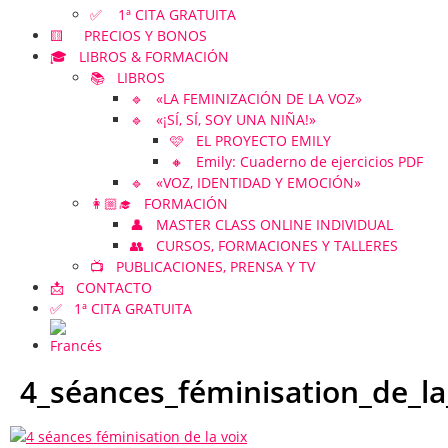
✅ 1ª CITA GRATUITA
🟨 PRECIOS Y BONOS
🎓 LIBROS & FORMACIÓN
📚 LIBROS
🔹 «LA FEMINIZACIÓN DE LA VOZ»
🔹 «¡SÍ, SÍ, SOY UNA NIÑA!»
🩷 EL PROYECTO EMILY
🔸 Emily: Cuaderno de ejercicios PDF
🔹 «VOZ, IDENTIDAD Y EMOCIÓN»
👩🏼‍🎓 FORMACIÓN
👤 MASTER CLASS ONLINE INDIVIDUAL
👥 CURSOS, FORMACIONES Y TALLERES
📺 PUBLICACIONES, PRENSA Y TV
📩 CONTACTO
✅ 1ª CITA GRATUITA
4_séances_féminisation_de_la