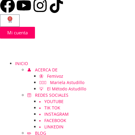
0
Mi cuenta
INICIO
👤 ACERCA DE
🦋 Femivoz
👱🏻‍♀️ Mariela Astudillo
💡 El Método Astudillo
🛜 REDES SOCIALES
▪️ YOUTUBE
▪️ TIK TOK
▪️ INSTAGRAM
▪️ FACEBOOK
▪️ LINKEDIN
✏️ BLOG