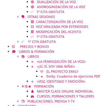
🔵 DUALIZACIÓN DE LA VOZ
🟣 ANDROGINIZACIÓN DE LA VOZ
✅ 1ª CITA GRATUITA
🗣️ OTRAS SESIONES
🟪 CARACTERIZACIÓN DE LA VOZ
🟨 VOZ VIRILIZADA POR ESTEROÏDES
🟦 MODIFICACIÓN DEL ACENTO
✅ 1ª CITA GRATUITA
✅ 1ª CITA GRATUITA
🟨 PRECIOS Y BONOS
🎓 LIBROS & FORMACIÓN
📚 LIBROS
🔹 «LA FEMINIZACIÓN DE LA VOZ»
🔹 «¡SÍ, SÍ, SOY UNA NIÑA!»
🩷 EL PROYECTO EMILY
🔸 Emily: Cuaderno de ejercicios PDF
🔹 «VOZ, IDENTIDAD Y EMOCIÓN»
👩🏼‍🎓 FORMACIÓN
👤 MASTER CLASS ONLINE INDIVIDUAL
👥 CURSOS, FORMACIONES Y TALLERES
📺 PUBLICACIONES, PRENSA Y TV