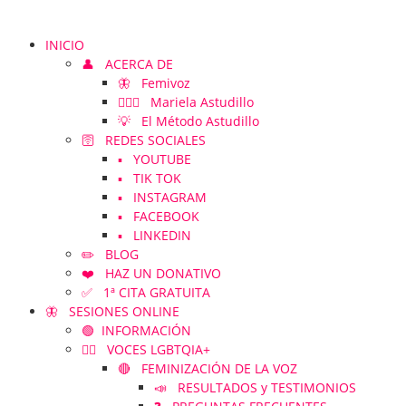
INICIO
👤 ACERCA DE
🦋 Femivoz
👱🏻‍♀️ Mariela Astudillo
💡 El Método Astudillo
🛜 REDES SOCIALES
▪️ YOUTUBE
▪️ TIK TOK
▪️ INSTAGRAM
▪️ FACEBOOK
▪️ LINKEDIN
✏️ BLOG
❤️ HAZ UN DONATIVO
✅ 1ª CITA GRATUITA
🦋 SESIONES ONLINE
🟢 INFORMACIÓN
🏳️‍🌈 VOCES LGBTQIA+
🔴 FEMINIZACIÓN DE LA VOZ
📣 RESULTADOS y TESTIMONIOS