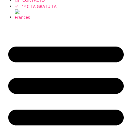
📩 CONTACTO
✅ 1ª CITA GRATUITA