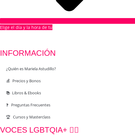
Elige el día y la hora de tu
1ª CITA GRATUITA
INFORMACIÓN
¿Quién es Mariela Astudillo?
💰 Precios y Bonos
📚 Libros & Ebooks
❓ Preguntas Frecuentes
🏆 Cursos y Masterclass
VOCES LGBTQIA+ 🏳️‍🌈