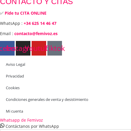
CONTACTO Y CITAS
✅
Pide tu CITA ONLINE
WhatsApp :
+34 625 14 46 47
Email :
contacto@femivoz.es
cebook
Instagram
Youtube
Tiktok
Aviso Legal
Privacidad
Cookies
Condiciones generales de venta y desistimiento
Mi cuenta
Whatsapp de Femivoz
Contáctanos por WhatsApp