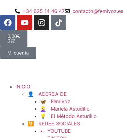
+34 625 14 46 47
contacto@femivoz.es
0.00
€
0
Mi cuenta
INICIO
👤 ACERCA DE
🦋 Femivoz
👱🏻‍♀️ Mariela Astudillo
💡 El Método Astudillo
🛜 REDES SOCIALES
▪️ YOUTUBE