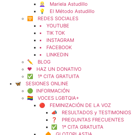
👱🏻‍♀️ Mariela Astudillo
💡 El Método Astudillo
🛜 REDES SOCIALES
▪️ YOUTUBE
▪️ TIK TOK
▪️ INSTAGRAM
▪️ FACEBOOK
▪️ LINKEDIN
✏️ BLOG
❤️ HAZ UN DONATIVO
✅ 1ª CITA GRATUITA
🦋 SESIONES ONLINE
🟢 INFORMACIÓN
🏳️‍🌈 VOCES LGBTQIA+
🔴 FEMINIZACIÓN DE LA VOZ
📣 RESULTADOS y TESTIMONIOS
❓ PREGUNTAS FRECUENTES
✅ 1ª CITA GRATUITA
🔶 GLOTOPLASTIA