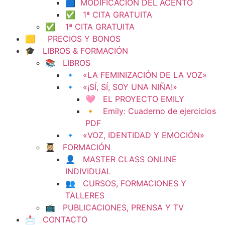
🟦 MODIFICACIÓN DEL ACENTO
✅ 1ª CITA GRATUITA
✅ 1ª CITA GRATUITA
🟨 PRECIOS Y BONOS
🎓 LIBROS & FORMACIÓN
📚 LIBROS
🔹 «LA FEMINIZACIÓN DE LA VOZ»
🔹 «¡SÍ, SÍ, SOY UNA NIÑA!»
🩷 EL PROYECTO EMILY
🔸 Emily: Cuaderno de ejercicios
PDF
🔹 «VOZ, IDENTIDAD Y EMOCIÓN»
👩🏼‍🎓 FORMACIÓN
👤 MASTER CLASS ONLINE
INDIVIDUAL
👥 CURSOS, FORMACIONES Y
TALLERES
📺 PUBLICACIONES, PRENSA Y TV
📩 CONTACTO