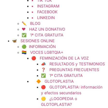
▪️ TIK TOK
▪️ INSTAGRAM
▪️ FACEBOOK
▪️ LINKEDIN
✏️ BLOG
❤️ HAZ UN DONATIVO
✅ 1ª CITA GRATUITA
🦋 SESIONES ONLINE
🟢 INFORMACIÓN
🏳️‍🌈 VOCES LGBTQIA+
🔴 FEMINIZACIÓN DE LA VOZ
📣 RESULTADOS y TESTIMONIOS
❓ PREGUNTAS FRECUENTES
✅ 1ª CITA GRATUITA
🔶 GLOTOPLASTIA
🔴 GLOTOPLASTIA: información
y efectos secundarios
🟡 ¿LOGOPEDIA o
GLOTOPLASTIA?