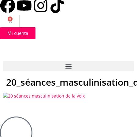
0
Mi cuenta
20_séances_masculinisation_d