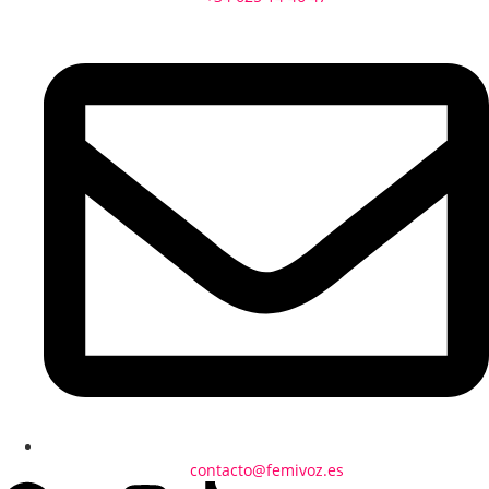
contacto@femivoz.es