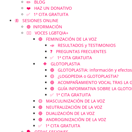
✏️ BLOG
❤️ HAZ UN DONATIVO
✅ 1ª CITA GRATUITA
🦋 SESIONES ONLINE
🟢 INFORMACIÓN
🏳️‍🌈 VOCES LGBTQIA+
🔴 FEMINIZACIÓN DE LA VOZ
📣 RESULTADOS y TESTIMONIOS
❓ PREGUNTAS FRECUENTES
✅ 1ª CITA GRATUITA
🔶 GLOTOPLASTIA
🔴 GLOTOPLASTIA: información y efectos
🟡 ¿LOGOPEDIA o GLOTOPLASTIA?
🔵 ACOMPAÑAMIENTO VOCAL TRAS LA GLOT
🟣 GUÍA INFORMATIVA SOBRE LA GLOTO
✅ 1ª CITA GRATUITA
🟡 MASCULINIZACIÓN DE LA VOZ
🟢 NEUTRALIZACIÓN DE LA VOZ
🔵 DUALIZACIÓN DE LA VOZ
🟣 ANDROGINIZACIÓN DE LA VOZ
✅ 1ª CITA GRATUITA
🗣️ OTRAS SESIONES