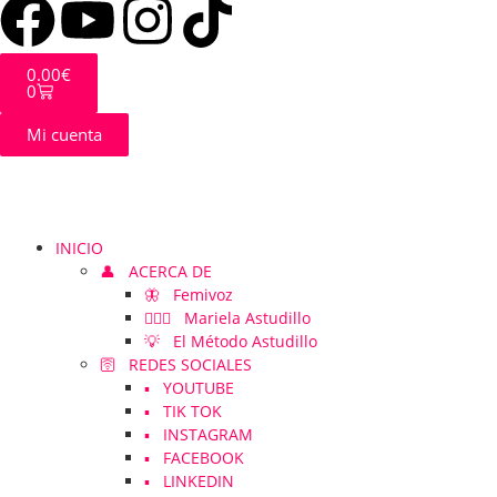
0.00
€
0
Mi cuenta
INICIO
👤 ACERCA DE
🦋 Femivoz
👱🏻‍♀️ Mariela Astudillo
💡 El Método Astudillo
🛜 REDES SOCIALES
▪️ YOUTUBE
▪️ TIK TOK
▪️ INSTAGRAM
▪️ FACEBOOK
▪️ LINKEDIN