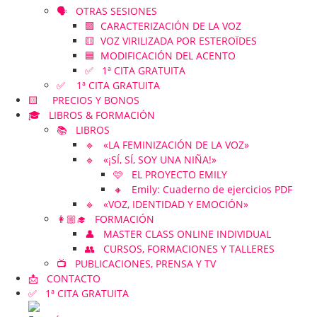
🗣️ OTRAS SESIONES
🟪 CARACTERIZACIÓN DE LA VOZ
🟨 VOZ VIRILIZADA POR ESTEROÏDES
🟦 MODIFICACIÓN DEL ACENTO
✅ 1ª CITA GRATUITA
✅ 1ª CITA GRATUITA
🟨 PRECIOS Y BONOS
🎓 LIBROS & FORMACIÓN
📚 LIBROS
🔹 «LA FEMINIZACIÓN DE LA VOZ»
🔹 «¡SÍ, SÍ, SOY UNA NIÑA!»
🩷 EL PROYECTO EMILY
🔸 Emily: Cuaderno de ejercicios PDF
🔹 «VOZ, IDENTIDAD Y EMOCIÓN»
👩🏼‍🎓 FORMACIÓN
👤 MASTER CLASS ONLINE INDIVIDUAL
👥 CURSOS, FORMACIONES Y TALLERES
📺 PUBLICACIONES, PRENSA Y TV
📩 CONTACTO
✅ 1ª CITA GRATUITA