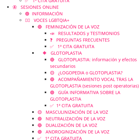
✅ 1ª CITA GRATUITA
🦋 SESIONES ONLINE
🟢 INFORMACIÓN
🏳️‍🌈 VOCES LGBTQIA+
🔴 FEMINIZACIÓN DE LA VOZ
📣 RESULTADOS y TESTIMONIOS
❓ PREGUNTAS FRECUENTES
✅ 1ª CITA GRATUITA
🔶 GLOTOPLASTIA
🔴 GLOTOPLASTIA: información y efectos
secundarios
🟡 ¿LOGOPEDIA o GLOTOPLASTIA?
🔵 ACOMPAÑAMIENTO VOCAL TRAS LA
GLOTOPLASTIA (sesiones post operatorias)
🟣 GUÍA INFORMATIVA SOBRE LA
GLOTOPLASTIA
✅ 1ª CITA GRATUITA
🟡 MASCULINIZACIÓN DE LA VOZ
🟢 NEUTRALIZACIÓN DE LA VOZ
🔵 DUALIZACIÓN DE LA VOZ
🟣 ANDROGINIZACIÓN DE LA VOZ
✅ 1ª CITA GRATUITA