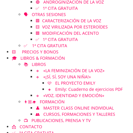
🟣 ANDROGINIZACIÓN DE LA VOZ
✅ 1ª CITA GRATUITA
🗣️ OTRAS SESIONES
🟪 CARACTERIZACIÓN DE LA VOZ
🟨 VOZ VIRILIZADA POR ESTEROÏDES
🟦 MODIFICACIÓN DEL ACENTO
✅ 1ª CITA GRATUITA
✅ 1ª CITA GRATUITA
🟨 PRECIOS Y BONOS
🎓 LIBROS & FORMACIÓN
📚 LIBROS
🔹 «LA FEMINIZACIÓN DE LA VOZ»
🔹 «¡SÍ, SÍ, SOY UNA NIÑA!»
🩷 EL PROYECTO EMILY
🔸 Emily: Cuaderno de ejercicios PDF
🔹 «VOZ, IDENTIDAD Y EMOCIÓN»
👩🏼‍🎓 FORMACIÓN
👤 MASTER CLASS ONLINE INDIVIDUAL
👥 CURSOS, FORMACIONES Y TALLERES
📺 PUBLICACIONES, PRENSA Y TV
📩 CONTACTO
✅ 1ª CITA GRATUITA