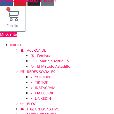
0
Carrito
Mi cuenta
INICIO
👤 ACERCA DE
🦋 Femivoz
👱🏻‍♀️ Mariela Astudillo
💡 El Método Astudillo
🛜 REDES SOCIALES
▪️ YOUTUBE
▪️ TIK TOK
▪️ INSTAGRAM
▪️ FACEBOOK
▪️ LINKEDIN
✏️ BLOG
❤️ HAZ UN DONATIVO