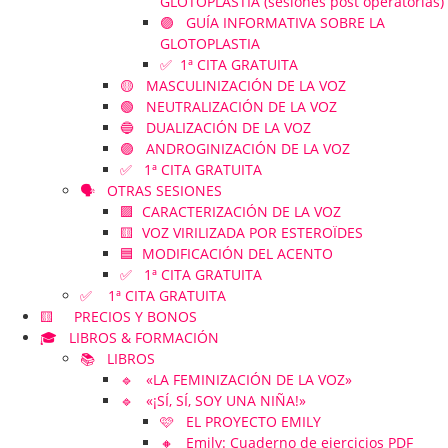
GLOTOPLASTIA (sesiones post operatorias)
🟣 GUÍA INFORMATIVA SOBRE LA
GLOTOPLASTIA
✅ 1ª CITA GRATUITA
🟡 MASCULINIZACIÓN DE LA VOZ
🟢 NEUTRALIZACIÓN DE LA VOZ
🔵 DUALIZACIÓN DE LA VOZ
🟣 ANDROGINIZACIÓN DE LA VOZ
✅ 1ª CITA GRATUITA
🗣️ OTRAS SESIONES
🟪 CARACTERIZACIÓN DE LA VOZ
🟨 VOZ VIRILIZADA POR ESTEROÏDES
🟦 MODIFICACIÓN DEL ACENTO
✅ 1ª CITA GRATUITA
✅ 1ª CITA GRATUITA
🟨 PRECIOS Y BONOS
🎓 LIBROS & FORMACIÓN
📚 LIBROS
🔹 «LA FEMINIZACIÓN DE LA VOZ»
🔹 «¡SÍ, SÍ, SOY UNA NIÑA!»
🩷 EL PROYECTO EMILY
🔸 Emily: Cuaderno de ejercicios PDF