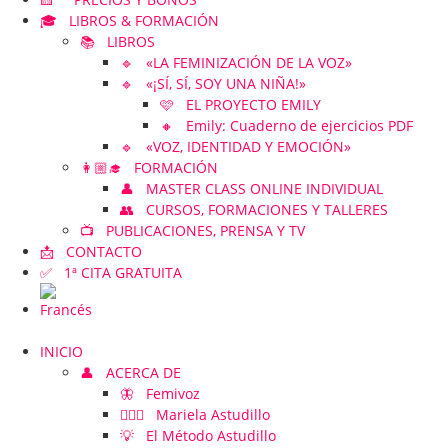
🎓 LIBROS & FORMACIÓN
📚 LIBROS
🔹 «LA FEMINIZACIÓN DE LA VOZ»
🔹 «¡SÍ, SÍ, SOY UNA NIÑA!»
🩷 EL PROYECTO EMILY
🔸 Emily: Cuaderno de ejercicios PDF
🔹 «VOZ, IDENTIDAD Y EMOCIÓN»
👩🏼‍🎓 FORMACIÓN
👤 MASTER CLASS ONLINE INDIVIDUAL
👥 CURSOS, FORMACIONES Y TALLERES
📺 PUBLICACIONES, PRENSA Y TV
📩 CONTACTO
✅ 1ª CITA GRATUITA
INICIO
👤 ACERCA DE
🦋 Femivoz
👱🏻‍♀️ Mariela Astudillo
💡 El Método Astudillo