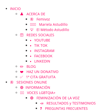
INICIO
👤 ACERCA DE
🦋 Femivoz
👱🏻‍♀️ Mariela Astudillo
💡 El Método Astudillo
🛜 REDES SOCIALES
▪️ YOUTUBE
▪️ TIK TOK
▪️ INSTAGRAM
▪️ FACEBOOK
▪️ LINKEDIN
✏️ BLOG
❤️ HAZ UN DONATIVO
✅ 1ª CITA GRATUITA
🦋 SESIONES ONLINE
🟢 INFORMACIÓN
🏳️‍🌈 VOCES LGBTQIA+
🔴 FEMINIZACIÓN DE LA VOZ
📣 RESULTADOS y TESTIMONIOS
❓ PREGUNTAS FRECUENTES