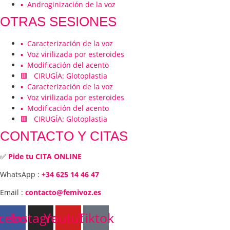
▪️ Androginización de la voz
OTRAS SESIONES
▪️ Caracterización de la voz
▪️ Voz virilizada por esteroides
▪️ Modificación del acento
🟥 CIRUGÍA: Glotoplastia
▪️ Caracterización de la voz
▪️ Voz virilizada por esteroides
▪️ Modificación del acento
🟥 CIRUGÍA: Glotoplastia
CONTACTO Y CITAS
✅
Pide tu CITA ONLINE
WhatsApp :
+34 625 14 46 47
Email :
contacto@femivoz.es
cebook
Instagram
Youtube
Tiktok