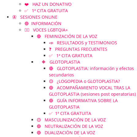
❤️ HAZ UN DONATIVO
✅ 1ª CITA GRATUITA
🦋 SESIONES ONLINE
🟢 INFORMACIÓN
🏳️‍🌈 VOCES LGBTQIA+
🔴 FEMINIZACIÓN DE LA VOZ
📣 RESULTADOS y TESTIMONIOS
❓ PREGUNTAS FRECUENTES
✅ 1ª CITA GRATUITA
🔶 GLOTOPLASTIA
🔴 GLOTOPLASTIA: información y efectos
secundarios
🟡 ¿LOGOPEDIA o GLOTOPLASTIA?
🔵 ACOMPAÑAMIENTO VOCAL TRAS LA
GLOTOPLASTIA (sesiones post operatorias)
🟣 GUÍA INFORMATIVA SOBRE LA
GLOTOPLASTIA
✅ 1ª CITA GRATUITA
🟡 MASCULINIZACIÓN DE LA VOZ
🟢 NEUTRALIZACIÓN DE LA VOZ
🔵 DUALIZACIÓN DE LA VOZ