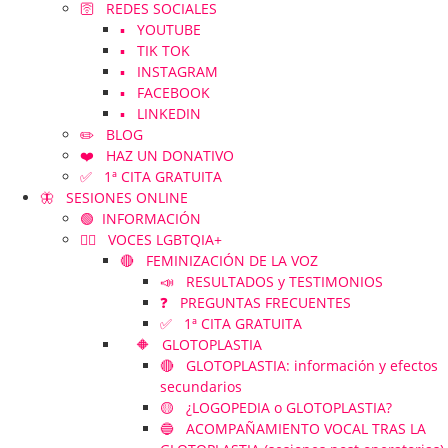
🛜 REDES SOCIALES
▪️ YOUTUBE
▪️ TIK TOK
▪️ INSTAGRAM
▪️ FACEBOOK
▪️ LINKEDIN
✏️ BLOG
❤️ HAZ UN DONATIVO
✅ 1ª CITA GRATUITA
🦋 SESIONES ONLINE
🟢 INFORMACIÓN
🏳️‍🌈 VOCES LGBTQIA+
🔴 FEMINIZACIÓN DE LA VOZ
📣 RESULTADOS y TESTIMONIOS
❓ PREGUNTAS FRECUENTES
✅ 1ª CITA GRATUITA
🔶 GLOTOPLASTIA
🔴 GLOTOPLASTIA: información y efectos
secundarios
🟡 ¿LOGOPEDIA o GLOTOPLASTIA?
🔵 ACOMPAÑAMIENTO VOCAL TRAS LA