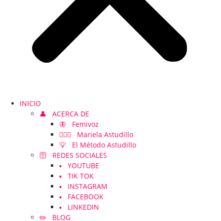
INICIO
👤 ACERCA DE
🦋 Femivoz
👱🏻‍♀️ Mariela Astudillo
💡 El Método Astudillo
🛜 REDES SOCIALES
▪️ YOUTUBE
▪️ TIK TOK
▪️ INSTAGRAM
▪️ FACEBOOK
▪️ LINKEDIN
✏️ BLOG