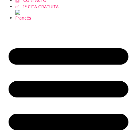
📩 CONTACTO
✅ 1ª CITA GRATUITA