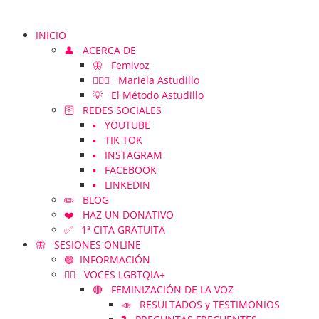
INICIO
👤 ACERCA DE
🦋 Femivoz
👱🏻‍♀️ Mariela Astudillo
💡 El Método Astudillo
🛜 REDES SOCIALES
▪️ YOUTUBE
▪️ TIK TOK
▪️ INSTAGRAM
▪️ FACEBOOK
▪️ LINKEDIN
✏️ BLOG
❤️ HAZ UN DONATIVO
✅ 1ª CITA GRATUITA
🦋 SESIONES ONLINE
🟢 INFORMACIÓN
🏳️‍🌈 VOCES LGBTQIA+
🔴 FEMINIZACIÓN DE LA VOZ
📣 RESULTADOS y TESTIMONIOS