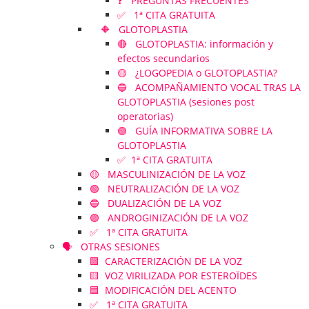
❓ PREGUNTAS FRECUENTES
✅ 1ª CITA GRATUITA
🔶 GLOTOPLASTIA
🔴 GLOTOPLASTIA: información y
efectos secundarios
🟡 ¿LOGOPEDIA o GLOTOPLASTIA?
🔵 ACOMPAÑAMIENTO VOCAL TRAS LA
GLOTOPLASTIA (sesiones post
operatorias)
🟣 GUÍA INFORMATIVA SOBRE LA
GLOTOPLASTIA
✅ 1ª CITA GRATUITA
🟡 MASCULINIZACIÓN DE LA VOZ
🟢 NEUTRALIZACIÓN DE LA VOZ
🔵 DUALIZACIÓN DE LA VOZ
🟣 ANDROGINIZACIÓN DE LA VOZ
✅ 1ª CITA GRATUITA
🗣️ OTRAS SESIONES
🟪 CARACTERIZACIÓN DE LA VOZ
🟨 VOZ VIRILIZADA POR ESTEROÏDES
🟦 MODIFICACIÓN DEL ACENTO
✅ 1ª CITA GRATUITA