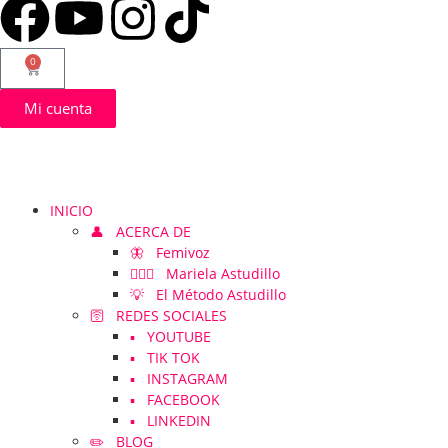
0
Mi cuenta
INICIO
👤 ACERCA DE
🦋 Femivoz
👱🏻‍♀️ Mariela Astudillo
💡 El Método Astudillo
🛜 REDES SOCIALES
▪️ YOUTUBE
▪️ TIK TOK
▪️ INSTAGRAM
▪️ FACEBOOK
▪️ LINKEDIN
✏️ BLOG