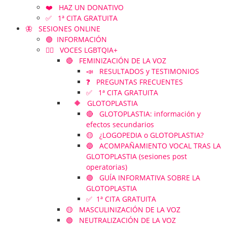
❤️ HAZ UN DONATIVO
✅ 1ª CITA GRATUITA
🦋 SESIONES ONLINE
🟢 INFORMACIÓN
🏳️‍🌈 VOCES LGBTQIA+
🔴 FEMINIZACIÓN DE LA VOZ
📣 RESULTADOS y TESTIMONIOS
❓ PREGUNTAS FRECUENTES
✅ 1ª CITA GRATUITA
🔶 GLOTOPLASTIA
🔴 GLOTOPLASTIA: información y
efectos secundarios
🟡 ¿LOGOPEDIA o GLOTOPLASTIA?
🔵 ACOMPAÑAMIENTO VOCAL TRAS LA
GLOTOPLASTIA (sesiones post
operatorias)
🟣 GUÍA INFORMATIVA SOBRE LA
GLOTOPLASTIA
✅ 1ª CITA GRATUITA
🟡 MASCULINIZACIÓN DE LA VOZ
🟢 NEUTRALIZACIÓN DE LA VOZ