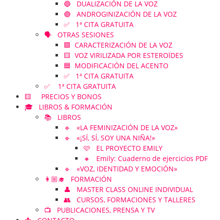
🔵 DUALIZACIÓN DE LA VOZ
🟣 ANDROGINIZACIÓN DE LA VOZ
✅ 1ª CITA GRATUITA
🗣️ OTRAS SESIONES
🟪 CARACTERIZACIÓN DE LA VOZ
🟨 VOZ VIRILIZADA POR ESTEROÏDES
🟦 MODIFICACIÓN DEL ACENTO
✅ 1ª CITA GRATUITA
✅ 1ª CITA GRATUITA
🟨 PRECIOS Y BONOS
🎓 LIBROS & FORMACIÓN
📚 LIBROS
🔹 «LA FEMINIZACIÓN DE LA VOZ»
🔹 «¡SÍ, SÍ, SOY UNA NIÑA!»
🩷 EL PROYECTO EMILY
🔸 Emily: Cuaderno de ejercicios PDF
🔹 «VOZ, IDENTIDAD Y EMOCIÓN»
👩🏼‍🎓 FORMACIÓN
👤 MASTER CLASS ONLINE INDIVIDUAL
👥 CURSOS, FORMACIONES Y TALLERES
📺 PUBLICACIONES, PRENSA Y TV