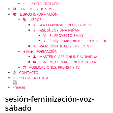
✅ 1ª CITA GRATUITA
🟨 PRECIOS Y BONOS
🎓 LIBROS & FORMACIÓN
📚 LIBROS
🔹 «LA FEMINIZACIÓN DE LA VOZ»
🔹 «¡SÍ, SÍ, SOY UNA NIÑA!»
🩷 EL PROYECTO EMILY
🔸 Emily: Cuaderno de ejercicios PDF
🔹 «VOZ, IDENTIDAD Y EMOCIÓN»
👩🏼‍🎓 FORMACIÓN
👤 MASTER CLASS ONLINE INDIVIDUAL
👥 CURSOS, FORMACIONES Y TALLERES
📺 PUBLICACIONES, PRENSA Y TV
📩 CONTACTO
✅ 1ª CITA GRATUITA
sesión-feminización-voz-
sábado