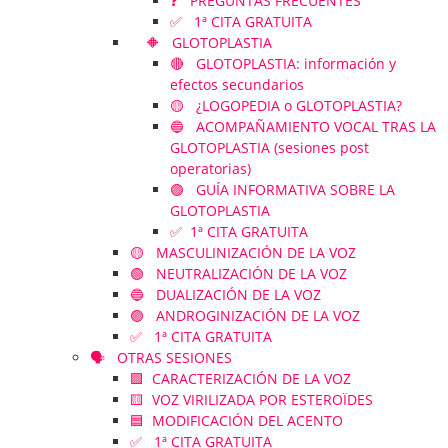
❓ PREGUNTAS FRECUENTES
✅ 1ª CITA GRATUITA
🔶 GLOTOPLASTIA
🔴 GLOTOPLASTIA: información y
efectos secundarios
🟡 ¿LOGOPEDIA o GLOTOPLASTIA?
🔵 ACOMPAÑAMIENTO VOCAL TRAS LA
GLOTOPLASTIA (sesiones post
operatorias)
🟣 GUÍA INFORMATIVA SOBRE LA
GLOTOPLASTIA
✅ 1ª CITA GRATUITA
🟡 MASCULINIZACIÓN DE LA VOZ
🟢 NEUTRALIZACIÓN DE LA VOZ
🔵 DUALIZACIÓN DE LA VOZ
🟣 ANDROGINIZACIÓN DE LA VOZ
✅ 1ª CITA GRATUITA
🗣️ OTRAS SESIONES
🟪 CARACTERIZACIÓN DE LA VOZ
🟨 VOZ VIRILIZADA POR ESTEROÏDES
🟦 MODIFICACIÓN DEL ACENTO
✅ 1ª CITA GRATUITA