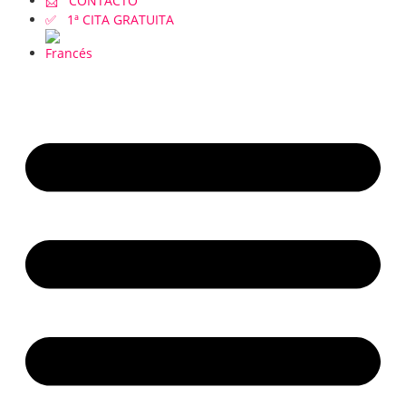
📩 CONTACTO
✅ 1ª CITA GRATUITA