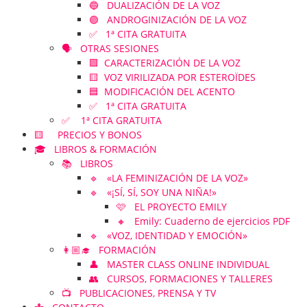
🔵 DUALIZACIÓN DE LA VOZ
🟣 ANDROGINIZACIÓN DE LA VOZ
✅ 1ª CITA GRATUITA
🗣️ OTRAS SESIONES
🟪 CARACTERIZACIÓN DE LA VOZ
🟨 VOZ VIRILIZADA POR ESTEROÏDES
🟦 MODIFICACIÓN DEL ACENTO
✅ 1ª CITA GRATUITA
✅ 1ª CITA GRATUITA
🟨 PRECIOS Y BONOS
🎓 LIBROS & FORMACIÓN
📚 LIBROS
🔹 «LA FEMINIZACIÓN DE LA VOZ»
🔹 «¡SÍ, SÍ, SOY UNA NIÑA!»
🩷 EL PROYECTO EMILY
🔸 Emily: Cuaderno de ejercicios PDF
🔹 «VOZ, IDENTIDAD Y EMOCIÓN»
👩🏼‍🎓 FORMACIÓN
👤 MASTER CLASS ONLINE INDIVIDUAL
👥 CURSOS, FORMACIONES Y TALLERES
📺 PUBLICACIONES, PRENSA Y TV