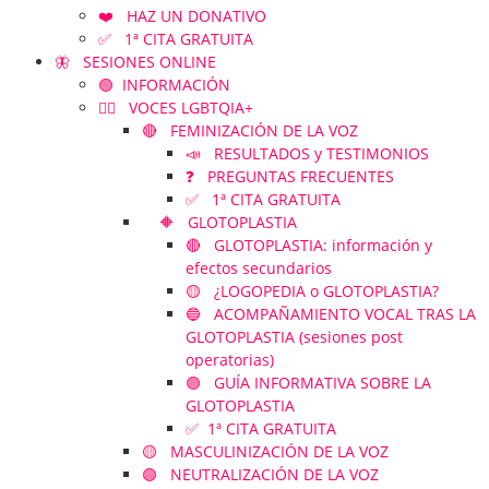
❤️ HAZ UN DONATIVO
✅ 1ª CITA GRATUITA
🦋 SESIONES ONLINE
🟢 INFORMACIÓN
🏳️‍🌈 VOCES LGBTQIA+
🔴 FEMINIZACIÓN DE LA VOZ
📣 RESULTADOS y TESTIMONIOS
❓ PREGUNTAS FRECUENTES
✅ 1ª CITA GRATUITA
🔶 GLOTOPLASTIA
🔴 GLOTOPLASTIA: información y
efectos secundarios
🟡 ¿LOGOPEDIA o GLOTOPLASTIA?
🔵 ACOMPAÑAMIENTO VOCAL TRAS LA
GLOTOPLASTIA (sesiones post
operatorias)
🟣 GUÍA INFORMATIVA SOBRE LA
GLOTOPLASTIA
✅ 1ª CITA GRATUITA
🟡 MASCULINIZACIÓN DE LA VOZ
🟢 NEUTRALIZACIÓN DE LA VOZ