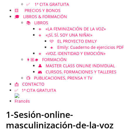
✅ 1ª CITA GRATUITA
🟨 PRECIOS Y BONOS
🎓 LIBROS & FORMACIÓN
📚 LIBROS
🔹 «LA FEMINIZACIÓN DE LA VOZ»
🔹 «¡SÍ, SÍ, SOY UNA NIÑA!»
🩷 EL PROYECTO EMILY
🔸 Emily: Cuaderno de ejercicios PDF
🔹 «VOZ, IDENTIDAD Y EMOCIÓN»
👩🏼‍🎓 FORMACIÓN
👤 MASTER CLASS ONLINE INDIVIDUAL
👥 CURSOS, FORMACIONES Y TALLERES
📺 PUBLICACIONES, PRENSA Y TV
📩 CONTACTO
✅ 1ª CITA GRATUITA
1-Sesión-online-
masculinización-de-la-voz