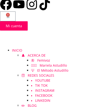
0
Mi cuenta
INICIO
👤 ACERCA DE
🦋 Femivoz
👱🏻‍♀️ Mariela Astudillo
💡 El Método Astudillo
🛜 REDES SOCIALES
▪️ YOUTUBE
▪️ TIK TOK
▪️ INSTAGRAM
▪️ FACEBOOK
▪️ LINKEDIN
✏️ BLOG