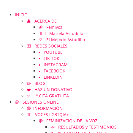
INICIO
👤 ACERCA DE
🦋 Femivoz
👱🏻‍♀️ Mariela Astudillo
💡 El Método Astudillo
🛜 REDES SOCIALES
▪️ YOUTUBE
▪️ TIK TOK
▪️ INSTAGRAM
▪️ FACEBOOK
▪️ LINKEDIN
✏️ BLOG
❤️ HAZ UN DONATIVO
✅ 1ª CITA GRATUITA
🦋 SESIONES ONLINE
🟢 INFORMACIÓN
🏳️‍🌈 VOCES LGBTQIA+
🔴 FEMINIZACIÓN DE LA VOZ
📣 RESULTADOS y TESTIMONIOS