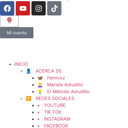
0
Mi cuenta
INICIO
👤 ACERCA DE
🦋 Femivoz
👱🏻‍♀️ Mariela Astudillo
💡 El Método Astudillo
🛜 REDES SOCIALES
▪️ YOUTUBE
▪️ TIK TOK
▪️ INSTAGRAM
▪️ FACEBOOK