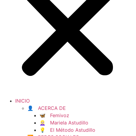
INICIO
👤 ACERCA DE
🦋 Femivoz
👱🏻‍♀️ Mariela Astudillo
💡 El Método Astudillo