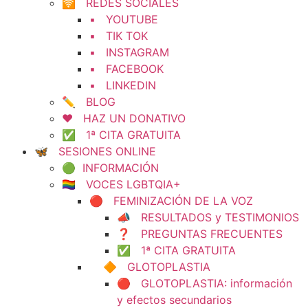
🛜 REDES SOCIALES
▪️ YOUTUBE
▪️ TIK TOK
▪️ INSTAGRAM
▪️ FACEBOOK
▪️ LINKEDIN
✏️ BLOG
❤️ HAZ UN DONATIVO
✅ 1ª CITA GRATUITA
🦋 SESIONES ONLINE
🟢 INFORMACIÓN
🏳️‍🌈 VOCES LGBTQIA+
🔴 FEMINIZACIÓN DE LA VOZ
📣 RESULTADOS y TESTIMONIOS
❓ PREGUNTAS FRECUENTES
✅ 1ª CITA GRATUITA
🔶 GLOTOPLASTIA
🔴 GLOTOPLASTIA: información
y efectos secundarios