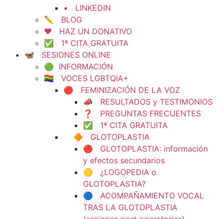
▪️ LINKEDIN
✏️ BLOG
❤️ HAZ UN DONATIVO
✅ 1ª CITA GRATUITA
🦋 SESIONES ONLINE
🟢 INFORMACIÓN
🏳️‍🌈 VOCES LGBTQIA+
🔴 FEMINIZACIÓN DE LA VOZ
📣 RESULTADOS y TESTIMONIOS
❓ PREGUNTAS FRECUENTES
✅ 1ª CITA GRATUITA
🔶 GLOTOPLASTIA
🔴 GLOTOPLASTIA: información
y efectos secundarios
🟡 ¿LOGOPEDIA o
GLOTOPLASTIA?
🔵 ACOMPAÑAMIENTO VOCAL
TRAS LA GLOTOPLASTIA