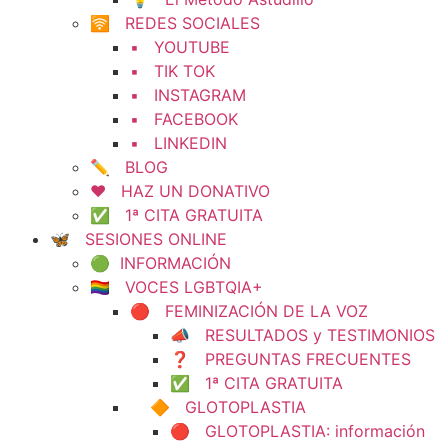
🛜 REDES SOCIALES
▪️ YOUTUBE
▪️ TIK TOK
▪️ INSTAGRAM
▪️ FACEBOOK
▪️ LINKEDIN
✏️ BLOG
❤️ HAZ UN DONATIVO
✅ 1ª CITA GRATUITA
🦋 SESIONES ONLINE
🟢 INFORMACIÓN
🏳️‍🌈 VOCES LGBTQIA+
🔴 FEMINIZACIÓN DE LA VOZ
📣 RESULTADOS y TESTIMONIOS
❓ PREGUNTAS FRECUENTES
✅ 1ª CITA GRATUITA
🔶 GLOTOPLASTIA
🔴 GLOTOPLASTIA: información