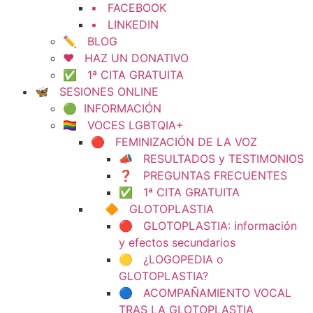
▪️ FACEBOOK
▪️ LINKEDIN
✏️ BLOG
❤️ HAZ UN DONATIVO
✅ 1ª CITA GRATUITA
🦋 SESIONES ONLINE
🟢 INFORMACIÓN
🏳️‍🌈 VOCES LGBTQIA+
🔴 FEMINIZACIÓN DE LA VOZ
📣 RESULTADOS y TESTIMONIOS
❓ PREGUNTAS FRECUENTES
✅ 1ª CITA GRATUITA
🔶 GLOTOPLASTIA
🔴 GLOTOPLASTIA: información
y efectos secundarios
🟡 ¿LOGOPEDIA o
GLOTOPLASTIA?
🔵 ACOMPAÑAMIENTO VOCAL
TRAS LA GLOTOPLASTIA