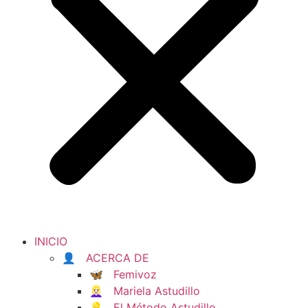
INICIO
👤 ACERCA DE
🦋 Femivoz
👱🏻‍♀️ Mariela Astudillo
💡 El Método Astudillo