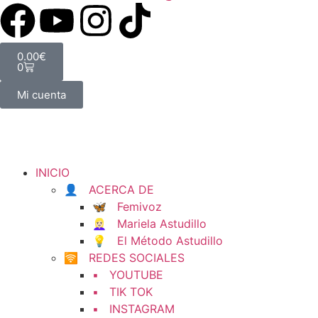
0.00
€
0
Mi cuenta
INICIO
👤 ACERCA DE
🦋 Femivoz
👱🏻‍♀️ Mariela Astudillo
💡 El Método Astudillo
🛜 REDES SOCIALES
▪️ YOUTUBE
▪️ TIK TOK
▪️ INSTAGRAM