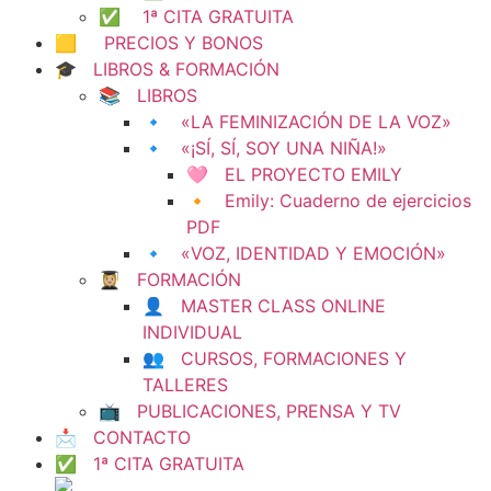
✅ 1ª CITA GRATUITA
🟨 PRECIOS Y BONOS
🎓 LIBROS & FORMACIÓN
📚 LIBROS
🔹 «LA FEMINIZACIÓN DE LA VOZ»
🔹 «¡SÍ, SÍ, SOY UNA NIÑA!»
🩷 EL PROYECTO EMILY
🔸 Emily: Cuaderno de ejercicios
PDF
🔹 «VOZ, IDENTIDAD Y EMOCIÓN»
👩🏼‍🎓 FORMACIÓN
👤 MASTER CLASS ONLINE
INDIVIDUAL
👥 CURSOS, FORMACIONES Y
TALLERES
📺 PUBLICACIONES, PRENSA Y TV
📩 CONTACTO
✅ 1ª CITA GRATUITA