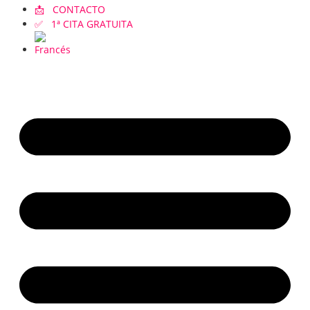
📩 CONTACTO
✅ 1ª CITA GRATUITA