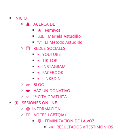
INICIO
👤 ACERCA DE
🦋 Femivoz
👱🏻‍♀️ Mariela Astudillo
💡 El Método Astudillo
🛜 REDES SOCIALES
▪️ YOUTUBE
▪️ TIK TOK
▪️ INSTAGRAM
▪️ FACEBOOK
▪️ LINKEDIN
✏️ BLOG
❤️ HAZ UN DONATIVO
✅ 1ª CITA GRATUITA
🦋 SESIONES ONLINE
🟢 INFORMACIÓN
🏳️‍🌈 VOCES LGBTQIA+
🔴 FEMINIZACIÓN DE LA VOZ
📣 RESULTADOS y TESTIMONIOS