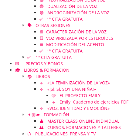
🔵 DUALIZACIÓN DE LA VOZ
🟣 ANDROGINIZACIÓN DE LA VOZ
✅ 1ª CITA GRATUITA
🗣️ OTRAS SESIONES
🟪 CARACTERIZACIÓN DE LA VOZ
🟨 VOZ VIRILIZADA POR ESTEROÏDES
🟦 MODIFICACIÓN DEL ACENTO
✅ 1ª CITA GRATUITA
✅ 1ª CITA GRATUITA
🟨 PRECIOS Y BONOS
🎓 LIBROS & FORMACIÓN
📚 LIBROS
🔹 «LA FEMINIZACIÓN DE LA VOZ»
🔹 «¡SÍ, SÍ, SOY UNA NIÑA!»
🩷 EL PROYECTO EMILY
🔸 Emily: Cuaderno de ejercicios PDF
🔹 «VOZ, IDENTIDAD Y EMOCIÓN»
👩🏼‍🎓 FORMACIÓN
👤 MASTER CLASS ONLINE INDIVIDUAL
👥 CURSOS, FORMACIONES Y TALLERES
📺 PUBLICACIONES, PRENSA Y TV