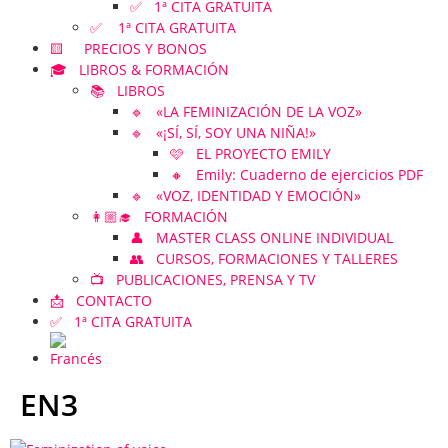
✅ 1ª CITA GRATUITA
✅ 1ª CITA GRATUITA
🟨 PRECIOS Y BONOS
🎓 LIBROS & FORMACIÓN
📚 LIBROS
🔹 «LA FEMINIZACIÓN DE LA VOZ»
🔹 «¡SÍ, SÍ, SOY UNA NIÑA!»
🩷 EL PROYECTO EMILY
🔸 Emily: Cuaderno de ejercicios PDF
🔹 «VOZ, IDENTIDAD Y EMOCIÓN»
👩🏼‍🎓 FORMACIÓN
👤 MASTER CLASS ONLINE INDIVIDUAL
👥 CURSOS, FORMACIONES Y TALLERES
📺 PUBLICACIONES, PRENSA Y TV
📩 CONTACTO
✅ 1ª CITA GRATUITA
EN3