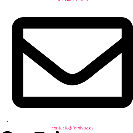
contacto@femivoz.es