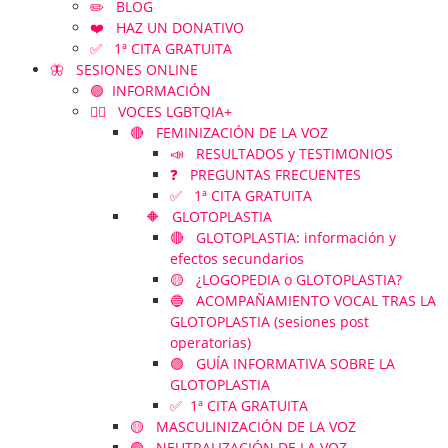
✏️ BLOG
❤️ HAZ UN DONATIVO
✅ 1ª CITA GRATUITA
🦋 SESIONES ONLINE
🟢 INFORMACIÓN
🏳️‍🌈 VOCES LGBTQIA+
🔴 FEMINIZACIÓN DE LA VOZ
📣 RESULTADOS y TESTIMONIOS
❓ PREGUNTAS FRECUENTES
✅ 1ª CITA GRATUITA
🔶 GLOTOPLASTIA
🔴 GLOTOPLASTIA: información y
efectos secundarios
🟡 ¿LOGOPEDIA o GLOTOPLASTIA?
🔵 ACOMPAÑAMIENTO VOCAL TRAS LA
GLOTOPLASTIA (sesiones post
operatorias)
🟣 GUÍA INFORMATIVA SOBRE LA
GLOTOPLASTIA
✅ 1ª CITA GRATUITA
🟡 MASCULINIZACIÓN DE LA VOZ
🟢 NEUTRALIZACIÓN DE LA VOZ