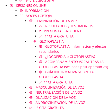
✅ 1ª CITA GRATUITA
🦋 SESIONES ONLINE
🟢 INFORMACIÓN
🏳️‍🌈 VOCES LGBTQIA+
🔴 FEMINIZACIÓN DE LA VOZ
📣 RESULTADOS y TESTIMONIOS
❓ PREGUNTAS FRECUENTES
✅ 1ª CITA GRATUITA
🔶 GLOTOPLASTIA
🔴 GLOTOPLASTIA: información y efectos
secundarios
🟡 ¿LOGOPEDIA o GLOTOPLASTIA?
🔵 ACOMPAÑAMIENTO VOCAL TRAS LA
GLOTOPLASTIA (sesiones post operatorias)
🟣 GUÍA INFORMATIVA SOBRE LA
GLOTOPLASTIA
✅ 1ª CITA GRATUITA
🟡 MASCULINIZACIÓN DE LA VOZ
🟢 NEUTRALIZACIÓN DE LA VOZ
🔵 DUALIZACIÓN DE LA VOZ
🟣 ANDROGINIZACIÓN DE LA VOZ
✅ 1ª CITA GRATUITA