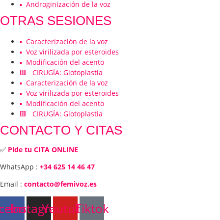
▪️ Androginización de la voz
OTRAS SESIONES
▪️ Caracterización de la voz
▪️ Voz virilizada por esteroides
▪️ Modificación del acento
🟥 CIRUGÍA: Glotoplastia
▪️ Caracterización de la voz
▪️ Voz virilizada por esteroides
▪️ Modificación del acento
🟥 CIRUGÍA: Glotoplastia
CONTACTO Y CITAS
✅
Pide tu CITA ONLINE
WhatsApp :
+34 625 14 46 47
Email :
contacto@femivoz.es
cebook
Instagram
Youtube
Tiktok