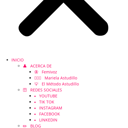
INICIO
👤 ACERCA DE
🦋 Femivoz
👱🏻‍♀️ Mariela Astudillo
💡 El Método Astudillo
🛜 REDES SOCIALES
▪️ YOUTUBE
▪️ TIK TOK
▪️ INSTAGRAM
▪️ FACEBOOK
▪️ LINKEDIN
✏️ BLOG