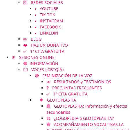
🛜 REDES SOCIALES
▪️ YOUTUBE
▪️ TIK TOK
▪️ INSTAGRAM
▪️ FACEBOOK
▪️ LINKEDIN
✏️ BLOG
❤️ HAZ UN DONATIVO
✅ 1ª CITA GRATUITA
🦋 SESIONES ONLINE
🟢 INFORMACIÓN
🏳️‍🌈 VOCES LGBTQIA+
🔴 FEMINIZACIÓN DE LA VOZ
📣 RESULTADOS y TESTIMONIOS
❓ PREGUNTAS FRECUENTES
✅ 1ª CITA GRATUITA
🔶 GLOTOPLASTIA
🔴 GLOTOPLASTIA: información y efectos
secundarios
🟡 ¿LOGOPEDIA o GLOTOPLASTIA?
🔵 ACOMPAÑAMIENTO VOCAL TRAS LA