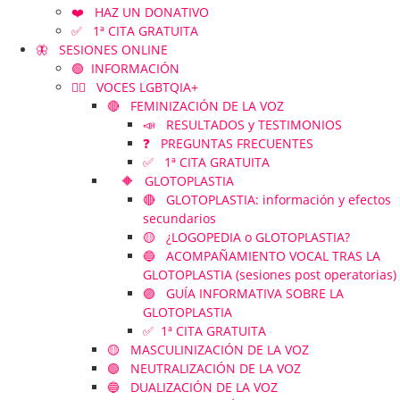
❤️ HAZ UN DONATIVO
✅ 1ª CITA GRATUITA
🦋 SESIONES ONLINE
🟢 INFORMACIÓN
🏳️‍🌈 VOCES LGBTQIA+
🔴 FEMINIZACIÓN DE LA VOZ
📣 RESULTADOS y TESTIMONIOS
❓ PREGUNTAS FRECUENTES
✅ 1ª CITA GRATUITA
🔶 GLOTOPLASTIA
🔴 GLOTOPLASTIA: información y efectos
secundarios
🟡 ¿LOGOPEDIA o GLOTOPLASTIA?
🔵 ACOMPAÑAMIENTO VOCAL TRAS LA
GLOTOPLASTIA (sesiones post operatorias)
🟣 GUÍA INFORMATIVA SOBRE LA
GLOTOPLASTIA
✅ 1ª CITA GRATUITA
🟡 MASCULINIZACIÓN DE LA VOZ
🟢 NEUTRALIZACIÓN DE LA VOZ
🔵 DUALIZACIÓN DE LA VOZ