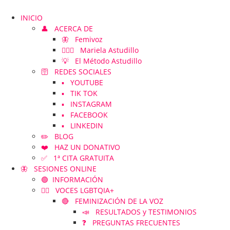
INICIO
👤 ACERCA DE
🦋 Femivoz
👱🏻‍♀️ Mariela Astudillo
💡 El Método Astudillo
🛜 REDES SOCIALES
▪️ YOUTUBE
▪️ TIK TOK
▪️ INSTAGRAM
▪️ FACEBOOK
▪️ LINKEDIN
✏️ BLOG
❤️ HAZ UN DONATIVO
✅ 1ª CITA GRATUITA
🦋 SESIONES ONLINE
🟢 INFORMACIÓN
🏳️‍🌈 VOCES LGBTQIA+
🔴 FEMINIZACIÓN DE LA VOZ
📣 RESULTADOS y TESTIMONIOS
❓ PREGUNTAS FRECUENTES