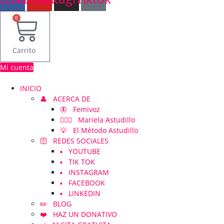
0
Carrito
Mi cuenta
INICIO
👤 ACERCA DE
🦋 Femivoz
👱🏻‍♀️ Mariela Astudillo
💡 El Método Astudillo
🛜 REDES SOCIALES
▪️ YOUTUBE
▪️ TIK TOK
▪️ INSTAGRAM
▪️ FACEBOOK
▪️ LINKEDIN
✏️ BLOG
❤️ HAZ UN DONATIVO