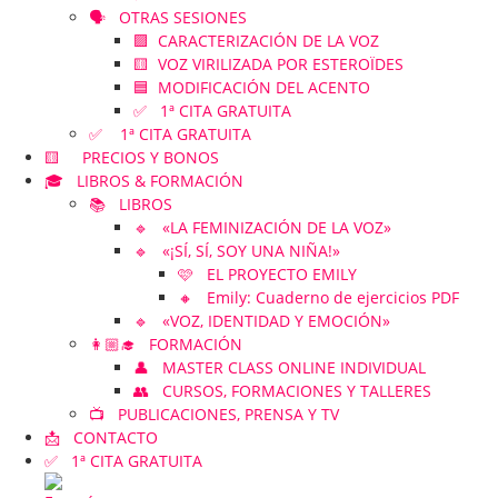
🗣️ OTRAS SESIONES
🟪 CARACTERIZACIÓN DE LA VOZ
🟨 VOZ VIRILIZADA POR ESTEROÏDES
🟦 MODIFICACIÓN DEL ACENTO
✅ 1ª CITA GRATUITA
✅ 1ª CITA GRATUITA
🟨 PRECIOS Y BONOS
🎓 LIBROS & FORMACIÓN
📚 LIBROS
🔹 «LA FEMINIZACIÓN DE LA VOZ»
🔹 «¡SÍ, SÍ, SOY UNA NIÑA!»
🩷 EL PROYECTO EMILY
🔸 Emily: Cuaderno de ejercicios PDF
🔹 «VOZ, IDENTIDAD Y EMOCIÓN»
👩🏼‍🎓 FORMACIÓN
👤 MASTER CLASS ONLINE INDIVIDUAL
👥 CURSOS, FORMACIONES Y TALLERES
📺 PUBLICACIONES, PRENSA Y TV
📩 CONTACTO
✅ 1ª CITA GRATUITA