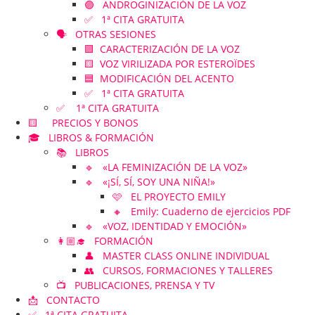
🟣 ANDROGINIZACIÓN DE LA VOZ
✅ 1ª CITA GRATUITA
🗣️ OTRAS SESIONES
🟪 CARACTERIZACIÓN DE LA VOZ
🟨 VOZ VIRILIZADA POR ESTEROÏDES
🟦 MODIFICACIÓN DEL ACENTO
✅ 1ª CITA GRATUITA
✅ 1ª CITA GRATUITA
🟨 PRECIOS Y BONOS
🎓 LIBROS & FORMACIÓN
📚 LIBROS
🔹 «LA FEMINIZACIÓN DE LA VOZ»
🔹 «¡SÍ, SÍ, SOY UNA NIÑA!»
🩷 EL PROYECTO EMILY
🔸 Emily: Cuaderno de ejercicios PDF
🔹 «VOZ, IDENTIDAD Y EMOCIÓN»
👩🏼‍🎓 FORMACIÓN
👤 MASTER CLASS ONLINE INDIVIDUAL
👥 CURSOS, FORMACIONES Y TALLERES
📺 PUBLICACIONES, PRENSA Y TV
📩 CONTACTO
✅ 1ª CITA GRATUITA