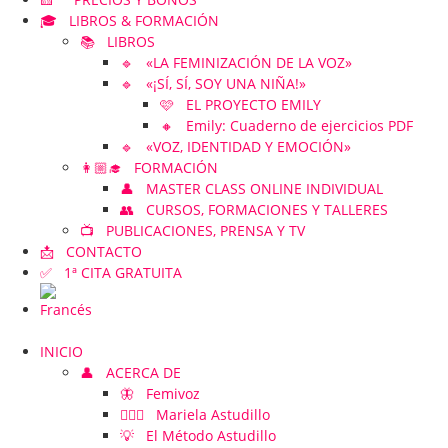
🎓 LIBROS & FORMACIÓN
📚 LIBROS
🔹 «LA FEMINIZACIÓN DE LA VOZ»
🔹 «¡SÍ, SÍ, SOY UNA NIÑA!»
🩷 EL PROYECTO EMILY
🔸 Emily: Cuaderno de ejercicios PDF
🔹 «VOZ, IDENTIDAD Y EMOCIÓN»
👩🏼‍🎓 FORMACIÓN
👤 MASTER CLASS ONLINE INDIVIDUAL
👥 CURSOS, FORMACIONES Y TALLERES
📺 PUBLICACIONES, PRENSA Y TV
📩 CONTACTO
✅ 1ª CITA GRATUITA
INICIO
👤 ACERCA DE
🦋 Femivoz
👱🏻‍♀️ Mariela Astudillo
💡 El Método Astudillo