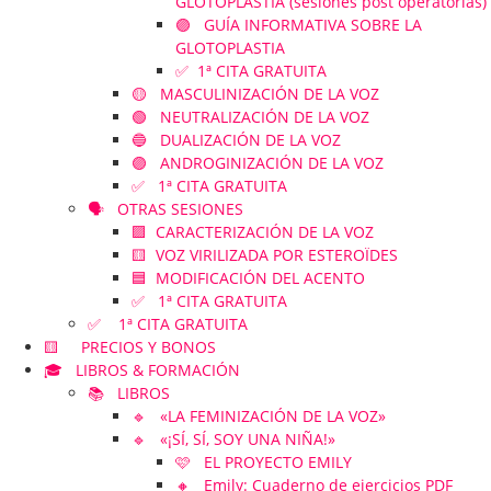
GLOTOPLASTIA (sesiones post operatorias)
🟣 GUÍA INFORMATIVA SOBRE LA
GLOTOPLASTIA
✅ 1ª CITA GRATUITA
🟡 MASCULINIZACIÓN DE LA VOZ
🟢 NEUTRALIZACIÓN DE LA VOZ
🔵 DUALIZACIÓN DE LA VOZ
🟣 ANDROGINIZACIÓN DE LA VOZ
✅ 1ª CITA GRATUITA
🗣️ OTRAS SESIONES
🟪 CARACTERIZACIÓN DE LA VOZ
🟨 VOZ VIRILIZADA POR ESTEROÏDES
🟦 MODIFICACIÓN DEL ACENTO
✅ 1ª CITA GRATUITA
✅ 1ª CITA GRATUITA
🟨 PRECIOS Y BONOS
🎓 LIBROS & FORMACIÓN
📚 LIBROS
🔹 «LA FEMINIZACIÓN DE LA VOZ»
🔹 «¡SÍ, SÍ, SOY UNA NIÑA!»
🩷 EL PROYECTO EMILY
🔸 Emily: Cuaderno de ejercicios PDF