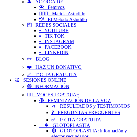
👤 ACERCA DE
🦋 Femivoz
👱🏻‍♀️ Mariela Astudillo
💡 El Método Astudillo
🛜 REDES SOCIALES
▪️ YOUTUBE
▪️ TIK TOK
▪️ INSTAGRAM
▪️ FACEBOOK
▪️ LINKEDIN
✏️ BLOG
❤️ HAZ UN DONATIVO
✅ 1ª CITA GRATUITA
🦋 SESIONES ONLINE
🟢 INFORMACIÓN
🏳️‍🌈 VOCES LGBTQIA+
🔴 FEMINIZACIÓN DE LA VOZ
📣 RESULTADOS y TESTIMONIOS
❓ PREGUNTAS FRECUENTES
✅ 1ª CITA GRATUITA
🔶 GLOTOPLASTIA
🔴 GLOTOPLASTIA: información y
efectos secundarios