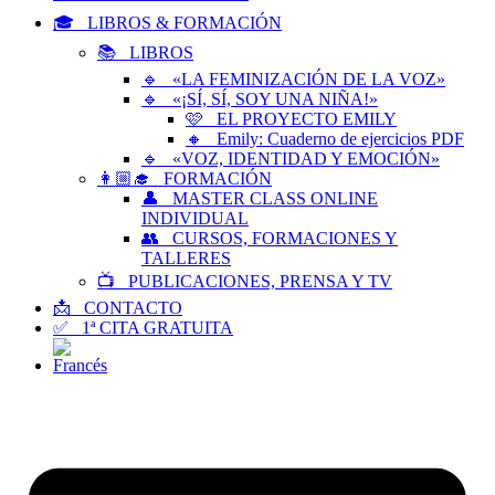
🎓 LIBROS & FORMACIÓN
📚 LIBROS
🔹 «LA FEMINIZACIÓN DE LA VOZ»
🔹 «¡SÍ, SÍ, SOY UNA NIÑA!»
🩷 EL PROYECTO EMILY
🔸 Emily: Cuaderno de ejercicios PDF
🔹 «VOZ, IDENTIDAD Y EMOCIÓN»
👩🏼‍🎓 FORMACIÓN
👤 MASTER CLASS ONLINE
INDIVIDUAL
👥 CURSOS, FORMACIONES Y
TALLERES
📺 PUBLICACIONES, PRENSA Y TV
📩 CONTACTO
✅ 1ª CITA GRATUITA