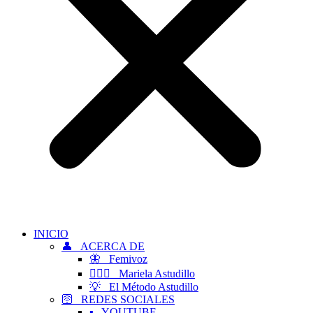
INICIO
👤 ACERCA DE
🦋 Femivoz
👱🏻‍♀️ Mariela Astudillo
💡 El Método Astudillo
🛜 REDES SOCIALES
▪️ YOUTUBE