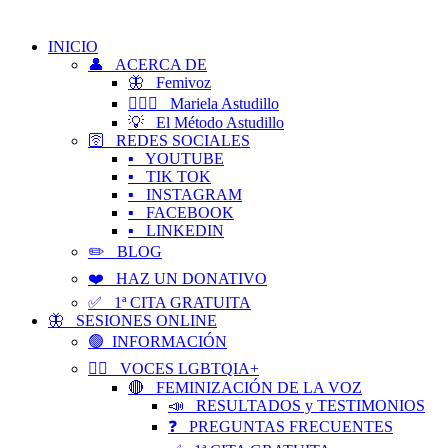
INICIO
👤 ACERCA DE
🦋 Femivoz
👱🏻‍♀️ Mariela Astudillo
💡 El Método Astudillo
🛜 REDES SOCIALES
▪️ YOUTUBE
▪️ TIK TOK
▪️ INSTAGRAM
▪️ FACEBOOK
▪️ LINKEDIN
✏️ BLOG
❤️ HAZ UN DONATIVO
✅ 1ª CITA GRATUITA
🦋 SESIONES ONLINE
🟢 INFORMACIÓN
🏳️‍🌈 VOCES LGBTQIA+
🔴 FEMINIZACIÓN DE LA VOZ
📣 RESULTADOS y TESTIMONIOS
❓ PREGUNTAS FRECUENTES