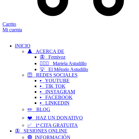
Carrito
Mi cuenta
INICIO
👤 ACERCA DE
🦋 Femivoz
👱🏻‍♀️ Mariela Astudillo
💡 El Método Astudillo
🛜 REDES SOCIALES
▪️ YOUTUBE
▪️ TIK TOK
▪️ INSTAGRAM
▪️ FACEBOOK
▪️ LINKEDIN
✏️ BLOG
❤️ HAZ UN DONATIVO
✅ 1ª CITA GRATUITA
🦋 SESIONES ONLINE
🟢 INFORMACIÓN