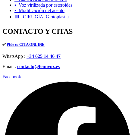
▪️ Voz virilizada por esteroides
▪️ Modificación del acento
🟥 CIRUGÍA: Glotoplastia
CONTACTO Y CITAS
✅
Pide tu CITA ONLINE
WhatsApp :
+34 625 14 46 47
Email :
contacto@femivoz.es
Facebook