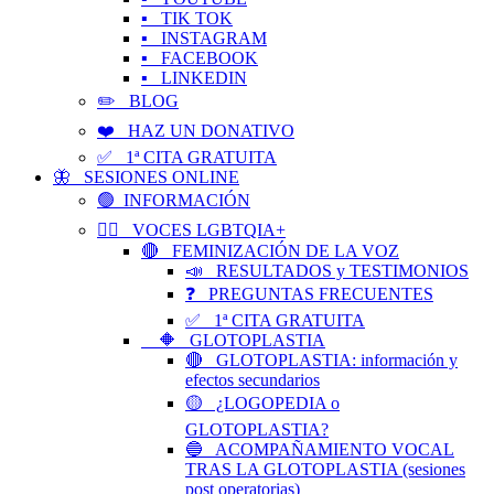
▪️ TIK TOK
▪️ INSTAGRAM
▪️ FACEBOOK
▪️ LINKEDIN
✏️ BLOG
❤️ HAZ UN DONATIVO
✅ 1ª CITA GRATUITA
🦋 SESIONES ONLINE
🟢 INFORMACIÓN
🏳️‍🌈 VOCES LGBTQIA+
🔴 FEMINIZACIÓN DE LA VOZ
📣 RESULTADOS y TESTIMONIOS
❓ PREGUNTAS FRECUENTES
✅ 1ª CITA GRATUITA
🔶 GLOTOPLASTIA
🔴 GLOTOPLASTIA: información y
efectos secundarios
🟡 ¿LOGOPEDIA o
GLOTOPLASTIA?
🔵 ACOMPAÑAMIENTO VOCAL
TRAS LA GLOTOPLASTIA (sesiones
post operatorias)