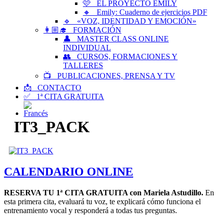
🩷 EL PROYECTO EMILY
🔸 Emily: Cuaderno de ejercicios PDF
🔹 «VOZ, IDENTIDAD Y EMOCIÓN»
👩🏼‍🎓 FORMACIÓN
👤 MASTER CLASS ONLINE
INDIVIDUAL
👥 CURSOS, FORMACIONES Y
TALLERES
📺 PUBLICACIONES, PRENSA Y TV
📩 CONTACTO
✅ 1ª CITA GRATUITA
IT3_PACK
CALENDARIO
ONLINE
RESERVA TU 1ª CITA GRATUITA con Mariela Astudillo.
En
esta primera cita, evaluará tu voz, te explicará cómo funciona el
entrenamiento vocal y responderá a todas tus preguntas.