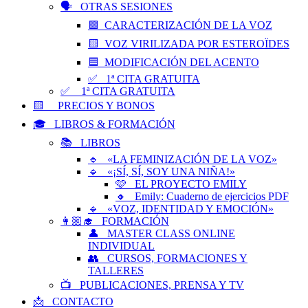
🗣️ OTRAS SESIONES
🟪 CARACTERIZACIÓN DE LA VOZ
🟨 VOZ VIRILIZADA POR ESTEROÏDES
🟦 MODIFICACIÓN DEL ACENTO
✅ 1ª CITA GRATUITA
✅ 1ª CITA GRATUITA
🟨 PRECIOS Y BONOS
🎓 LIBROS & FORMACIÓN
📚 LIBROS
🔹 «LA FEMINIZACIÓN DE LA VOZ»
🔹 «¡SÍ, SÍ, SOY UNA NIÑA!»
🩷 EL PROYECTO EMILY
🔸 Emily: Cuaderno de ejercicios PDF
🔹 «VOZ, IDENTIDAD Y EMOCIÓN»
👩🏼‍🎓 FORMACIÓN
👤 MASTER CLASS ONLINE
INDIVIDUAL
👥 CURSOS, FORMACIONES Y
TALLERES
📺 PUBLICACIONES, PRENSA Y TV
📩 CONTACTO