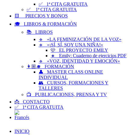
✅ 1ª CITA GRATUITA
✅ 1ª CITA GRATUITA
🟨 PRECIOS Y BONOS
🎓 LIBROS & FORMACIÓN
📚 LIBROS
🔹 «LA FEMINIZACIÓN DE LA VOZ»
🔹 «¡SÍ, SÍ, SOY UNA NIÑA!»
🩷 EL PROYECTO EMILY
🔸 Emily: Cuaderno de ejercicios PDF
🔹 «VOZ, IDENTIDAD Y EMOCIÓN»
👩🏼‍🎓 FORMACIÓN
👤 MASTER CLASS ONLINE
INDIVIDUAL
👥 CURSOS, FORMACIONES Y
TALLERES
📺 PUBLICACIONES, PRENSA Y TV
📩 CONTACTO
✅ 1ª CITA GRATUITA
INICIO