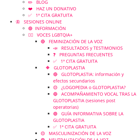
✏️ BLOG
❤️ HAZ UN DONATIVO
✅ 1ª CITA GRATUITA
🦋 SESIONES ONLINE
🟢 INFORMACIÓN
🏳️‍🌈 VOCES LGBTQIA+
🔴 FEMINIZACIÓN DE LA VOZ
📣 RESULTADOS y TESTIMONIOS
❓ PREGUNTAS FRECUENTES
✅ 1ª CITA GRATUITA
🔶 GLOTOPLASTIA
🔴 GLOTOPLASTIA: información y
efectos secundarios
🟡 ¿LOGOPEDIA o GLOTOPLASTIA?
🔵 ACOMPAÑAMIENTO VOCAL TRAS LA
GLOTOPLASTIA (sesiones post
operatorias)
🟣 GUÍA INFORMATIVA SOBRE LA
GLOTOPLASTIA
✅ 1ª CITA GRATUITA
🟡 MASCULINIZACIÓN DE LA VOZ
🟢 NEUTRALIZACIÓN DE LA VOZ