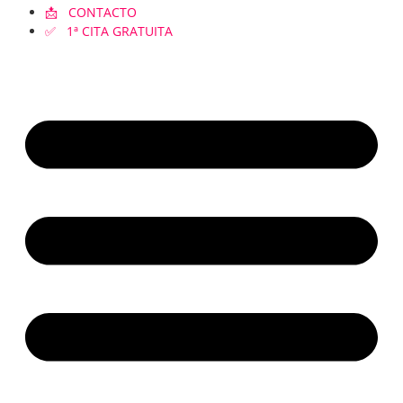
📩 CONTACTO
✅ 1ª CITA GRATUITA