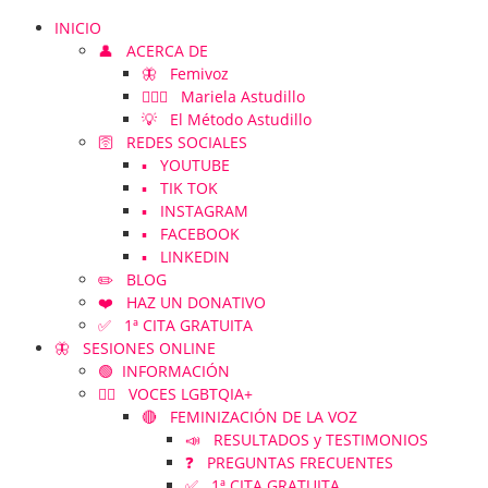
INICIO
👤 ACERCA DE
🦋 Femivoz
👱🏻‍♀️ Mariela Astudillo
💡 El Método Astudillo
🛜 REDES SOCIALES
▪️ YOUTUBE
▪️ TIK TOK
▪️ INSTAGRAM
▪️ FACEBOOK
▪️ LINKEDIN
✏️ BLOG
❤️ HAZ UN DONATIVO
✅ 1ª CITA GRATUITA
🦋 SESIONES ONLINE
🟢 INFORMACIÓN
🏳️‍🌈 VOCES LGBTQIA+
🔴 FEMINIZACIÓN DE LA VOZ
📣 RESULTADOS y TESTIMONIOS
❓ PREGUNTAS FRECUENTES
✅ 1ª CITA GRATUITA