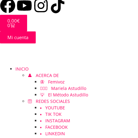
0.00
€
0
Mi cuenta
INICIO
👤 ACERCA DE
🦋 Femivoz
👱🏻‍♀️ Mariela Astudillo
💡 El Método Astudillo
🛜 REDES SOCIALES
▪️ YOUTUBE
▪️ TIK TOK
▪️ INSTAGRAM
▪️ FACEBOOK
▪️ LINKEDIN