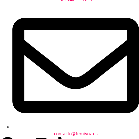
contacto@femivoz.es