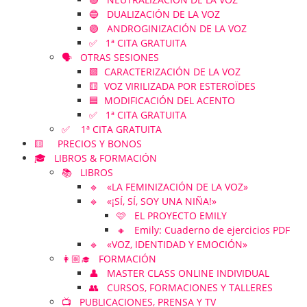
🔵 DUALIZACIÓN DE LA VOZ
🟣 ANDROGINIZACIÓN DE LA VOZ
✅ 1ª CITA GRATUITA
🗣️ OTRAS SESIONES
🟪 CARACTERIZACIÓN DE LA VOZ
🟨 VOZ VIRILIZADA POR ESTEROÏDES
🟦 MODIFICACIÓN DEL ACENTO
✅ 1ª CITA GRATUITA
✅ 1ª CITA GRATUITA
🟨 PRECIOS Y BONOS
🎓 LIBROS & FORMACIÓN
📚 LIBROS
🔹 «LA FEMINIZACIÓN DE LA VOZ»
🔹 «¡SÍ, SÍ, SOY UNA NIÑA!»
🩷 EL PROYECTO EMILY
🔸 Emily: Cuaderno de ejercicios PDF
🔹 «VOZ, IDENTIDAD Y EMOCIÓN»
👩🏼‍🎓 FORMACIÓN
👤 MASTER CLASS ONLINE INDIVIDUAL
👥 CURSOS, FORMACIONES Y TALLERES
📺 PUBLICACIONES, PRENSA Y TV