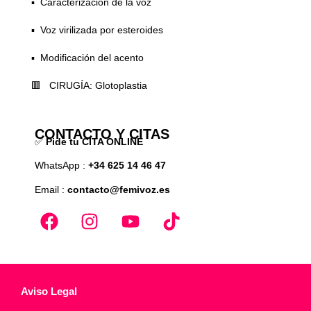
▪️ Caracterización de la voz
▪️ Voz virilizada por esteroides
▪️ Modificación del acento
🟥 CIRUGÍA: Glotoplastia
CONTACTO Y CITAS
✅
Pide tu CITA ONLINE
WhatsApp :
+34 625 14 46 47
Email :
contacto@femivoz.es
Aviso Legal