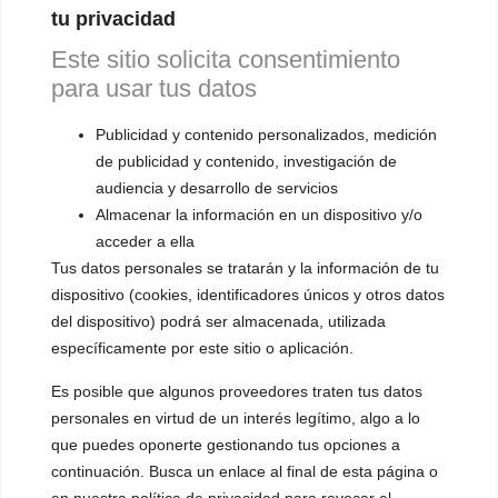
▪️ Feminización de la voz
tu privacidad
Este sitio solicita consentimiento
▪️ Masculinización de la voz
para usar tus datos
▪️ Neutralización de la voz
Publicidad y contenido personalizados, medición
▪️ Dualización de la voz
de publicidad y contenido, investigación de
audiencia y desarrollo de servicios
▪️ Androginización de la voz
Almacenar la información en un dispositivo y/o
OTRAS SESIONES
acceder a ella
▪️ Caracterización de la voz
Tus datos personales se tratarán y la información de tu
dispositivo (cookies, identificadores únicos y otros datos
▪️ Voz virilizada por esteroides
del dispositivo) podrá ser almacenada, utilizada
específicamente por este sitio o aplicación.
▪️ Modificación del acento
Es posible que algunos proveedores traten tus datos
🟥 CIRUGÍA: Glotoplastia
personales en virtud de un interés legítimo, algo a lo
que puedes oponerte gestionando tus opciones a
CONTACTO Y CITAS
continuación. Busca un enlace al final de esta página o
✅
Pide tu CITA ONLINE
en nuestra política de privacidad para revocar el