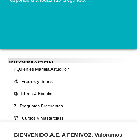
INFORMACIÓN
¿Quién es Mariela Astudillo?
💰 Precios y Bonos
📚 Libros & Ebooks
❓ Preguntas Frecuentes
🏆 Cursos y Masterclass
VOCES LGBTQIA+ 🏳️‍🌈
BIENVENIDO.A.E. A FEMIVOZ. Valoramos