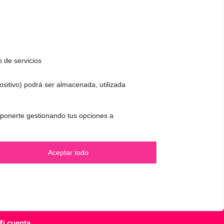
o de servicios
positivo) podrá ser almacenada, utilizada
CONTACTO Y CITAS
✅
Pide tu CITA ONLINE
 oponerte gestionando tus opciones a
.
WhatsApp :
+34 625 14 46 47
Email :
contacto@femivoz.es
Aceptar todo
Mi cuenta