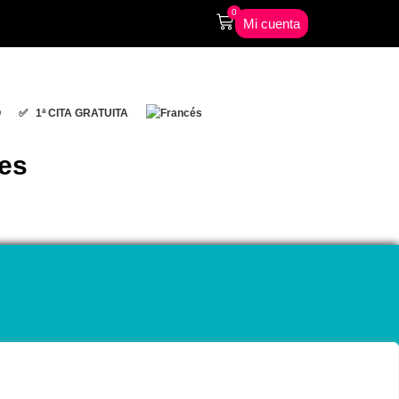
0
Mi cuenta
O
✅ 1ª CITA GRATUITA
es