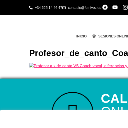
+34 625 14 46 47
contacto@femivoz.es
INICIO
🦋 SESIONES ONLIN
Profesor_de_canto_Coac
CAL
ONL
RESERVA TU