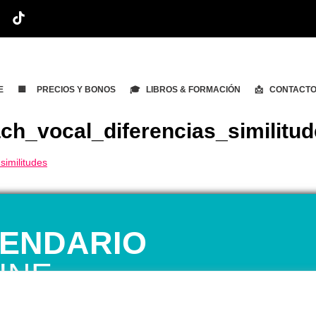
E
🟨 PRECIOS Y BONOS
🎓 LIBROS & FORMACIÓN
📩 CONTACT
h_vocal_diferencias_similitud
ENDARIO
INE
 1ª CITA GRATUITA con Mariela