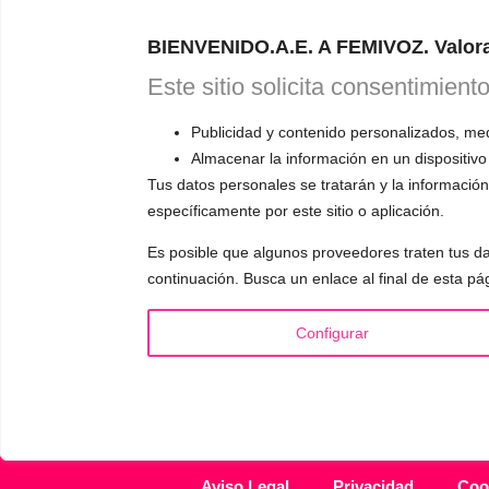
Astudillo.
E
BIENVENIDO.A.E. A FEMIVOZ. Valora
explicará có
responderá a
Este sitio solicita consentimient
Publicidad y contenido personalizados, medi
Almacenar la información en un dispositivo
Tus datos personales se tratarán y la información 
específicamente por este sitio o aplicación.
INFORMACIÓN
VOCE
Es posible que algunos proveedores traten tus da
¿Quién es Mariela Astudillo?
▪️ F
continuación. Busca un enlace al final de esta pá
💰 Precios y Bonos
▪️ M
📚 Libros & Ebooks
▪️ Ne
Configurar
❓ Preguntas Frecuentes
▪️ Du
🏆 Cursos y Masterclass
▪️ A
Aviso Legal
Privacidad
Coo