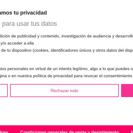
n esta primera cita, evaluará tu voz, te
mos tu privacidad
mo funciona el entrenamiento vocal y
 todas tus preguntas.
o para usar tus datos
ción de publicidad y contenido, investigación de audiencia y desarroll
 y/o acceder a ella
de tu dispositivo (cookies, identificadores únicos y otros datos del dis
S LGBTQIA+ 🏳️‍🌈
OTRAS SESIONES
tos personales en virtud de un interés legítimo, algo a lo que puedes
eminización de la voz
▪️ Caracterización de la voz
gina o en nuestra política de privacidad para revocar el consentimiento
asculinización de la voz
▪️ Voz virilizada por esteroides
utralización de la voz
▪️ Modificación del acento
Rechazar todo
alización de la voz
🟥 CIRUGÍA: Glotoplastia
ndroginización de la voz
kies
Condiciones generales de venta y desistimiento