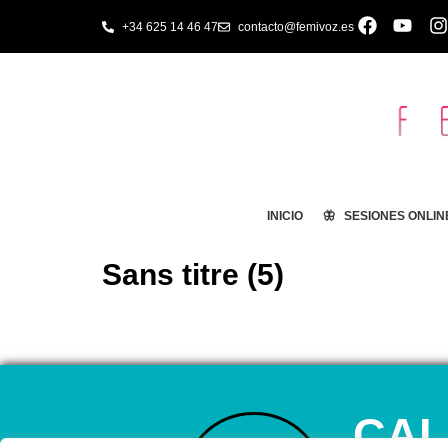
+34 625 14 46 47
contacto@femivoz.es
INICIO
🦋 SESIONES ONLIN
Sans titre (5)
CAL