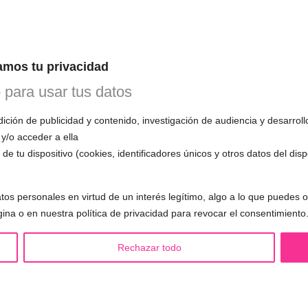
INE
 1ª CITA GRATUITA con Mariela
mos tu privacidad
n esta primera cita, evaluará tu voz, te
o para usar tus datos
mo funciona el entrenamiento vocal y
 todas tus preguntas.
ción de publicidad y contenido, investigación de audiencia y desarroll
 y/o acceder a ella
de tu dispositivo (cookies, identificadores únicos y otros datos del dis
tos personales en virtud de un interés legítimo, algo a lo que puedes
S LGBTQIA+ 🏳️‍🌈
OTRAS SESIONES
gina o en nuestra política de privacidad para revocar el consentimiento
eminización de la voz
▪️ Caracterización de la voz
asculinización de la voz
▪️ Voz virilizada por esteroides
Rechazar todo
utralización de la voz
▪️ Modificación del acento
alización de la voz
🟥 CIRUGÍA: Glotoplastia