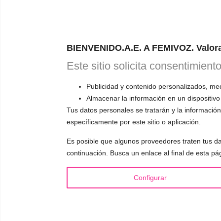
ONL
RESERVA TU
BIENVENIDO.A.E. A FEMIVOZ. Valora
Astudillo.
E
Este sitio solicita consentimient
explicará có
responderá a
Publicidad y contenido personalizados, medi
Almacenar la información en un dispositivo
Tus datos personales se tratarán y la información 
específicamente por este sitio o aplicación.
Es posible que algunos proveedores traten tus da
INFORMACIÓN
VOCE
continuación. Busca un enlace al final de esta pá
¿Quién es Mariela Astudillo?
▪️ F
💰 Precios y Bonos
▪️ M
Configurar
📚 Libros & Ebooks
▪️ Ne
❓ Preguntas Frecuentes
▪️ Du