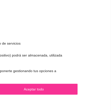
o de servicios
positivo) podrá ser almacenada, utilizada
CONTACTO Y CITAS
 oponerte gestionando tus opciones a
.
✅
Pide tu CITA ONLINE
WhatsApp :
+34 625 14 46 47
Aceptar todo
Email :
contacto@femivoz.es