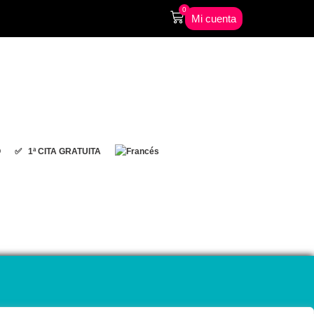
0
Mi cuenta
O
✅ 1ª CITA GRATUITA