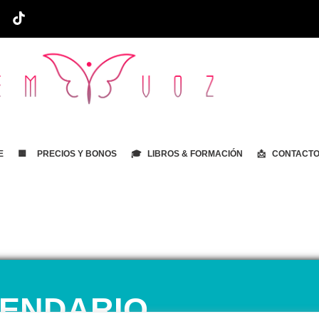
E
🟨 PRECIOS Y BONOS
🎓 LIBROS & FORMACIÓN
📩 CONTACT
ENDARIO