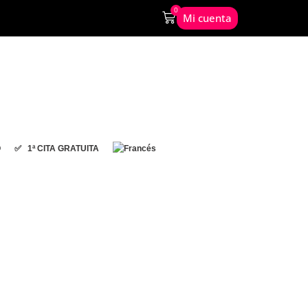
0
Mi cuenta
O
✅ 1ª CITA GRATUITA