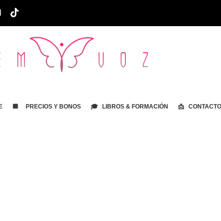
E
🟨 PRECIOS Y BONOS
🎓 LIBROS & FORMACIÓN
📩 CONTACT