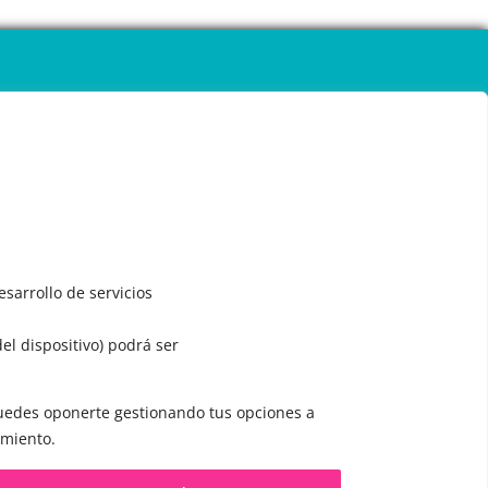
sarrollo de servicios
del dispositivo) podrá ser
 puedes oponerte gestionando tus opciones a
CONTACTO Y CITAS
imiento.
✅
Pide tu CITA ONLINE