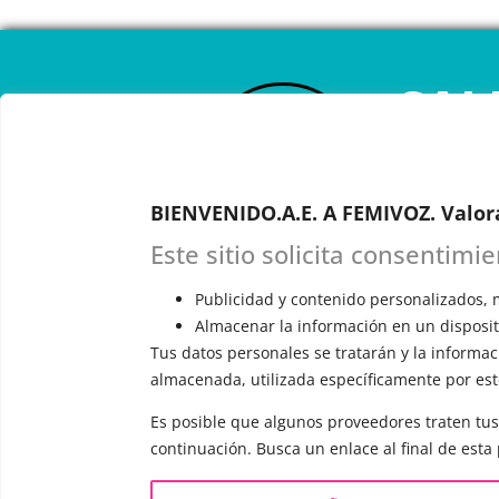
CAL
ONL
BIENVENIDO.A.E. A FEMIVOZ. Valor
RESERVA TU
Astudillo.
E
Este sitio solicita consentimi
explicará c
Publicidad y contenido personalizados, m
responderá 
Almacenar la información en un dispositi
Tus datos personales se tratarán y la informaci
almacenada, utilizada específicamente por este
Es posible que algunos proveedores traten tus
INFORMACIÓN
VOCE
continuación. Busca un enlace al final de esta
¿Quién es Mariela Astudillo?
▪️ F