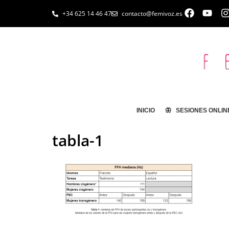
+34 625 14 46 47
contacto@femivoz.es
INICIO
🦋 SESIONES ONLIN
tabla-1