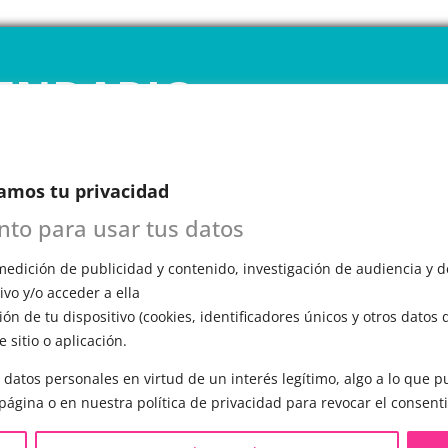
ENDARIO
INE
amos tu privacidad
 1ª CITA GRATUITA con Mariela
n esta primera cita, evaluará tu voz, te
ento para usar tus datos
ómo funciona el entrenamiento vocal y
edición de publicidad y contenido, investigación de audiencia y de
a todas tus preguntas.
vo y/o acceder a ella
ón de tu dispositivo (cookies, identificadores únicos y otros datos 
 sitio o aplicación.
 datos personales en virtud de un interés legítimo, algo a lo que
S LGBTQIA+ 🏳️‍🌈
OTRAS SESIONES
 página o en nuestra política de privacidad para revocar el consent
eminización de la voz
▪️ Caracterización de la voz