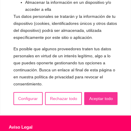
Almacenar la información en un dispositivo y/o
▪️ Caracterización de la voz
acceder a ella
Tus datos personales se tratarán y la información de tu
▪️ Voz virilizada por esteroides
dispositivo (cookies, identificadores únicos y otros datos
▪️ Modificación del acento
del dispositivo) podrá ser almacenada, utilizada
específicamente por este sitio o aplicación.
🟥 CIRUGÍA: Glotoplastia
Es posible que algunos proveedores traten tus datos
personales en virtud de un interés legítimo, algo a lo
CONTACTO Y CITAS
que puedes oponerte gestionando tus opciones a
✅
Pide tu CITA ONLINE
continuación. Busca un enlace al final de esta página o
WhatsApp :
+34 625 14 46 47
en nuestra política de privacidad para revocar el
consentimiento.
Email :
contacto@femivoz.es
Configurar
Rechazar todo
Aceptar todo
Aviso Legal