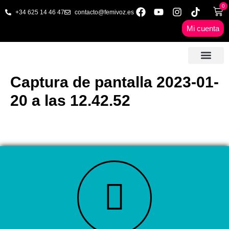
0
+34 625 14 46 47
contacto@femivoz.es
Mi cuenta
🦋 SESIONES ONLINE
🟨 PRECIOS Y BONOS
🎓 LIBROS & FORMA
📩 CONTAC
✅ 1ª CITA GRATUITA
Captura de pantalla 2023-01-
20 a las 12.42.52