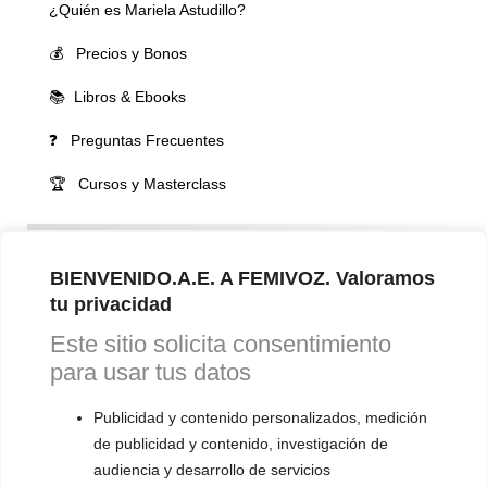
¿Quién es Mariela Astudillo?
💰 Precios y Bonos
📚 Libros & Ebooks
❓ Preguntas Frecuentes
🏆 Cursos y Masterclass
VOCES LGBTQIA+ 🏳️‍🌈
▪️ Feminización de la voz
BIENVENIDO.A.E. A FEMIVOZ. Valoramos
tu privacidad
▪️ Masculinización de la voz
Este sitio solicita consentimiento
▪️ Neutralización de la voz
para usar tus datos
▪️ Dualización de la voz
Publicidad y contenido personalizados, medición
▪️ Androginización de la voz
de publicidad y contenido, investigación de
audiencia y desarrollo de servicios
OTRAS SESIONES