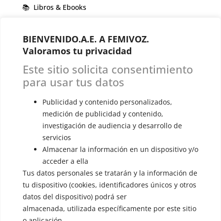
📚 Libros & Ebooks
❓ Preguntas Frecuentes
BIENVENIDO.A.E. A FEMIVOZ.
🏆 Cursos y Masterclass
Valoramos tu privacidad
Este sitio solicita consentimiento
VOCES LGBTQIA+ 🏳️‍🌈
para usar tus datos
▪️ Feminización de la voz
Publicidad y contenido personalizados,
▪️ Masculinización de la voz
medición de publicidad y contenido,
▪️ Neutralización de la voz
investigación de audiencia y desarrollo de
servicios
▪️ Dualización de la voz
Almacenar la información en un dispositivo y/o
acceder a ella
▪️ Androginización de la voz
Tus datos personales se tratarán y la información de
OTRAS SESIONES
tu dispositivo (cookies, identificadores únicos y otros
▪️ Caracterización de la voz
datos del dispositivo) podrá ser
almacenada, utilizada específicamente por este sitio
▪️ Voz virilizada por esteroides
o aplicación.