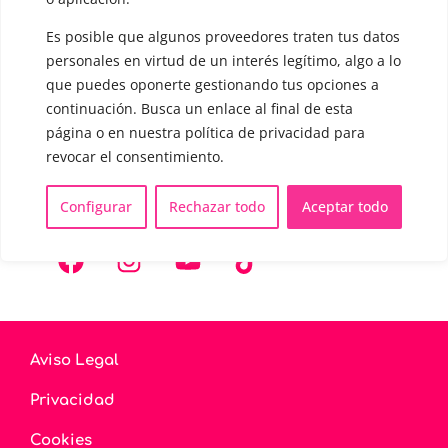
▪️ Modificación del acento
Es posible que algunos proveedores traten tus datos
personales en virtud de un interés legítimo, algo a lo
🟥 CIRUGÍA: Glotoplastia
que puedes oponerte gestionando tus opciones a
continuación. Busca un enlace al final de esta
CONTACTO Y CITAS
página o en nuestra política de privacidad para
✅
Pide tu CITA ONLINE
revocar el consentimiento.
WhatsApp :
+34 625 14 46 47
Configurar
Rechazar todo
Aceptar todo
Email :
contacto@femivoz.es
Aviso Legal
Privacidad
Cookies