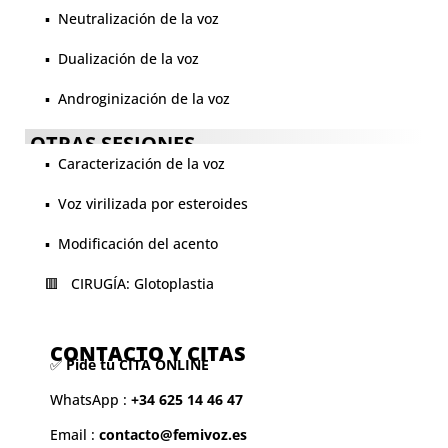
▪️ Neutralización de la voz
▪️ Dualización de la voz
▪️ Androginización de la voz
OTRAS SESIONES
▪️ Caracterización de la voz
▪️ Voz virilizada por esteroides
▪️ Modificación del acento
🟥 CIRUGÍA: Glotoplastia
CONTACTO Y CITAS
✅
Pide tu CITA ONLINE
WhatsApp :
+34 625 14 46 47
Email :
contacto@femivoz.es