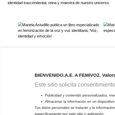
identidad trascendental, reina y maestra de nuestro universo.
Desafortunadamente, la curiosidad profesional ha causado, y 
número de profesionales de la voz, incluyendo a logopedas, fono
identitaria, ofrecen sus servicios diariamente, lo que lleva a u
BIENVENIDO.A.E. A FEMIVOZ. Valora
Insisto mucho en mis comunicaciones, ya sea en mis redes social
su voz acerca de estos profesionales de la voz que no están capa
Este sitio solicita consentimient
es tan importante protegerse frente a la falta de experiencia y c
fonoaudiólogo·a·x·s están capacitado·a·x·s para trabajar en es
Publicidad y contenido personalizados, medi
Almacenar la información en un dispositivo
Somos mucho·a·x·s los que luchamos diariamente para que el tr
universitaria en las facultades de logopedia y fonoaudiología en
Tus datos personales se tratarán y la información 
cierto·a··x·s profesionales todavía deja mucho que desear.
específicamente por este sitio o aplicación.