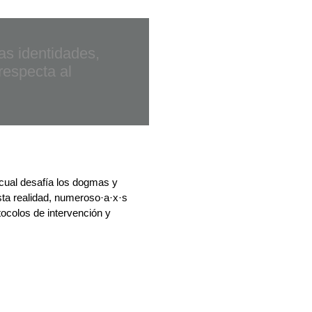
as identidades,
respecta al
 cual desafía los dogmas y
esta realidad, numeroso·a·x·s
ocolos de intervención y