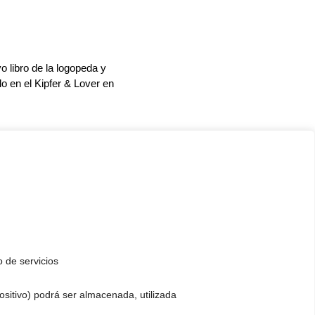
odificar su voz. Un gran
 trabajar en el campo de la voz
as personas que desean modificar
zación de la voz, etc. Por ello,
os lo·a·x·s logopedas y
re la profesión.
o de servicios
a como una asignatura
azón por la que la experiencia de
positivo) podrá ser almacenada, utilizada