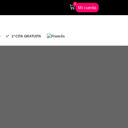
0
Mi cuenta
O
✅ 1ª CITA GRATUITA