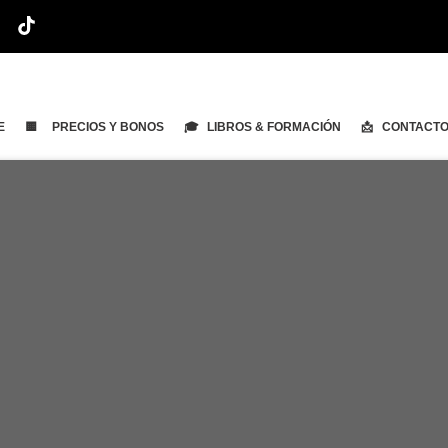
E
🟨 PRECIOS Y BONOS
🎓 LIBROS & FORMACIÓN
📩 CONTACT