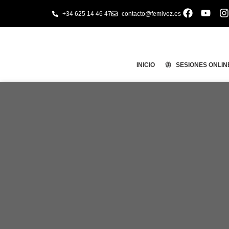
+34 625 14 46 47
contacto@femivoz.es
INICIO
🦋 SESIONES ONLIN