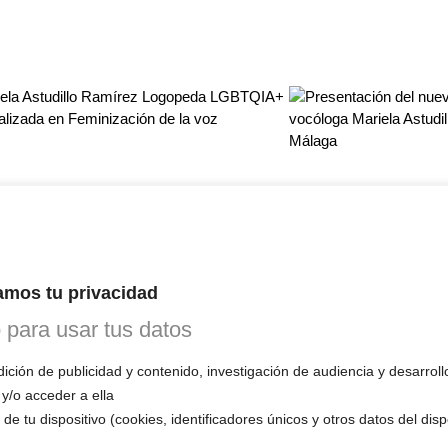
sigue causando, mucho daño a las personas transgénero que buscan m
audiólogo·a·x·s, coaches vocales insuficientemente calificados para
n gran número de personas a un fracaso rotundo.
mos tu privacidad
es u otras plataformas, sobre esta triste realidad, advirtiendo a l
citados y que ofrecen servicios de feminización de la voz, masculini
o para usar tus datos
alificación de estos profesionales. Es importante entender que no tod
te campo y que la experiencia en este campo siempre prevalecerá sob
ción de publicidad y contenido, investigación de audiencia y desarroll
 y/o acceder a ella
abajo de la voz identitaria sea reconocido formalmente y se ofrezc
 todo el mundo. Desafortunadamente, esto aún no es así, y esa es la r
de tu dispositivo (cookies, identificadores únicos y otros datos del dis