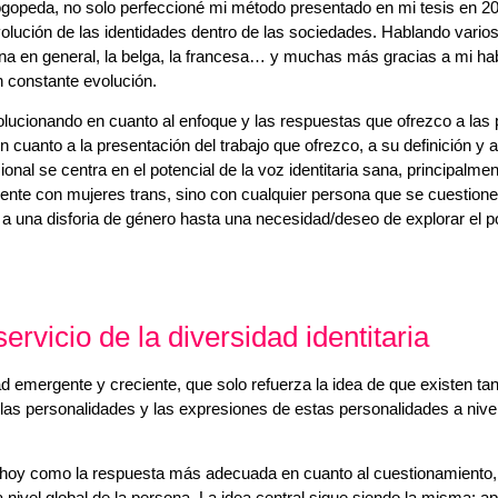
gopeda, no solo perfeccioné mi método presentado en mi tesis en 2006
volución de las identidades dentro de las sociedades. Hablando vario
ana en general, la belga, la francesa… y muchas más gracias a mi hab
 constante evolución.
olucionando en cuanto al enfoque y las respuestas que ofrezco a las
cuanto a la presentación del trabajo que ofrezco, a su definición y a
 se centra en el potencial de la voz identitaria sana, principalmen
te con mujeres trans, sino con cualquier persona que se cuestione
 a una disforia de género hasta una necesidad/deseo de explorar el po
rvicio de la diversidad identitaria
d emergente y creciente, que solo refuerza la idea de que existen t
las personalidades y las expresiones de estas personalidades a nive
y como la respuesta más adecuada en cuanto al cuestionamiento, d
 a nivel global de la persona. La idea central sigue siendo la misma: apo