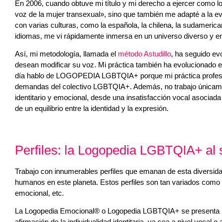
En 2006, cuando obtuve mi título y mi derecho a ejercer como lo
voz de la mujer transexual», sino que también me adapté a la e
con varias culturas, como la española, la chilena, la sudameric
idiomas, me vi rápidamente inmersa en un universo diverso y en
Así, mi metodología, llamada el
método Astudillo
, ha seguido ev
desean modificar su voz. Mi práctica también ha evolucionado en 
día hablo de LOGOPEDIA LGBTQIA+ porque mi práctica profesional
demandas del colectivo LGBTQIA+. Además, no trabajo únicamen
identitario y emocional, desde una insatisfacción vocal asociada
de un equilibrio entre la identidad y la expresión.
Perfiles: la Logopedia LGBTQIA+ al se
Trabajo con innumerables perfiles que emanan de esta diversida
humanos en este planeta. Estos perfiles son tan variados como 
emocional, etc.
La Logopedia Emocional® o Logopedia LGBTQIA+ se presenta ho
afirmación de la individualidad identitaria, ya sea a nivel vocal o