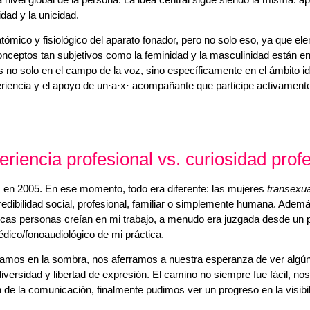
idad y la unicidad.
ómico y fisiológico del aparato fonador, pero no solo eso, ya que ele
nceptos tan subjetivos como la feminidad y la masculinidad están en 
s no solo en el campo de la voz, sino específicamente en el ámbito id
periencia y el apoyo de un·a·x· acompañante que participe activamente
eriencia profesional vs. curiosidad prof
 en 2005. En ese momento, todo era diferente: las mujeres
transexu
edibilidad social, profesional, familiar o simplemente humana. Ademá
cas personas creían en mi trabajo, a menudo era juzgada desde un pu
dico/fonoaudiológico de mi práctica.
amos en la sombra, nos aferramos a nuestra esperanza de ver algún
versidad y libertad de expresión. El camino no siempre fue fácil, no
ión de la comunicación, finalmente pudimos ver un progreso en la visibil