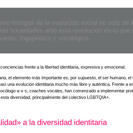
do testigos de la evolución social no solo de l
las sociedades ante esta revolución en lo que 
uesto, logopédico y vocológico.
ciencias frente a la libertad identitaria, expresiva y emocional.
ia, el elemento más importante es, por supuesto, el ser humano, el
 así una evolución identitaria mucho más libre y auténtica. Frente a 
 vocólogo·a·x·s, coaches vocales, han comenzado a implementar prot
esta diversidad, principalmente del colectivo LGBTQIA+.
idad» a la diversidad identitaria