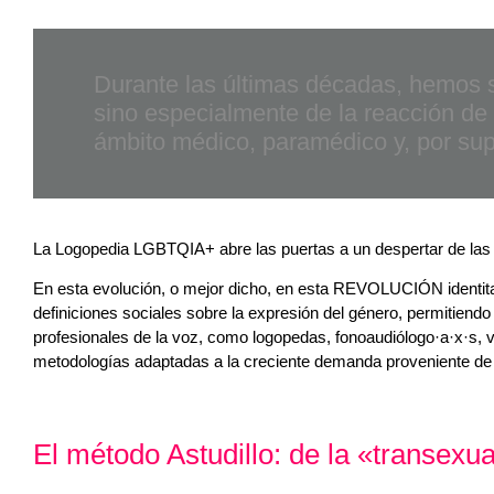
Durante las últimas décadas, hemos si
sino especialmente de la reacción de 
ámbito médico, paramédico y, por sup
La Logopedia LGBTQIA+ abre las puertas a un despertar de las con
En esta evolución, o mejor dicho, en esta REVOLUCIÓN identitar
definiciones sociales sobre la expresión del género, permitiendo
profesionales de la voz, como logopedas, fonoaudiólogo·a·x·s,
metodologías adaptadas a la creciente demanda proveniente de 
El método Astudillo: de la «transexual