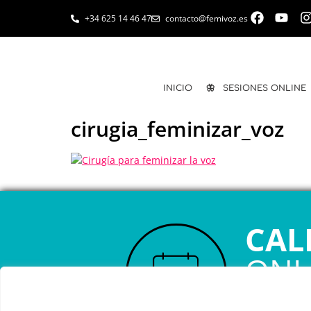
+34 625 14 46 47
contacto@femivoz.es
INICIO
🦋 SESIONES ONLINE
cirugia_feminizar_voz
CAL
ONL
RESERVA TU