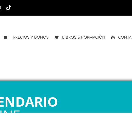
🟨 PRECIOS Y BONOS
🎓 LIBROS & FORMACIÓN
📩 CONTA
ENDARIO
INE
 1ª CITA GRATUITA con Mariela