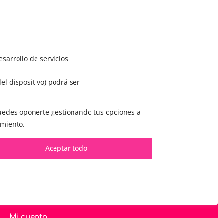
sarrollo de servicios
del dispositivo) podrá ser
CONTACTO Y CITAS
✅
Pide tu CITA ONLINE
 puedes oponerte gestionando tus opciones a
imiento.
WhatsApp :
+34 625 14 46 47
es
Email :
contacto@femivoz.es
Aceptar todo
Mi cuenta