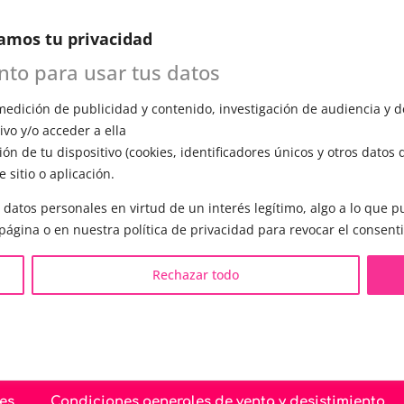
n esta primera cita, evaluará tu voz, te
amos tu privacidad
ómo funciona el entrenamiento vocal y
a todas tus preguntas.
ento para usar tus datos
edición de publicidad y contenido, investigación de audiencia y de
vo y/o acceder a ella
ón de tu dispositivo (cookies, identificadores únicos y otros datos 
 sitio o aplicación.
S LGBTQIA+ 🏳️‍🌈
OTRAS SESIONES
 datos personales en virtud de un interés legítimo, algo a lo que
eminización de la voz
▪️ Caracterización de la voz
 página o en nuestra política de privacidad para revocar el consent
asculinización de la voz
▪️ Voz virilizada por esteroid
eutralización de la voz
▪️ Modificación del acento
Rechazar todo
ualización de la voz
🟥 CIRUGÍA: Glotoplastia
ndroginización de la voz
es
Condiciones generales de venta y desistimiento