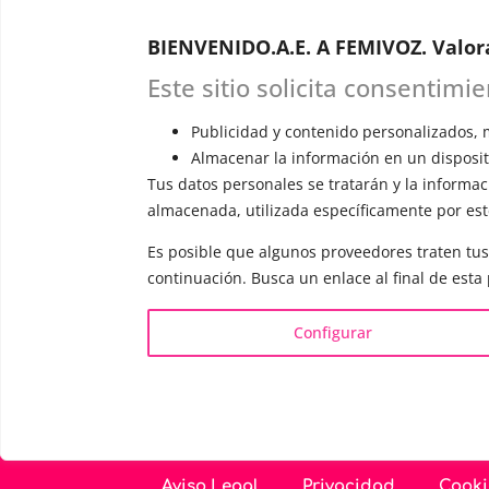
Astudillo.
E
BIENVENIDO.A.E. A FEMIVOZ. Valor
explicará c
responderá 
Este sitio solicita consentimi
Publicidad y contenido personalizados, m
Almacenar la información en un dispositi
Tus datos personales se tratarán y la informaci
almacenada, utilizada específicamente por este
INFORMACIÓN
VOCE
Es posible que algunos proveedores traten tus
¿Quién es Mariela Astudillo?
▪️ F
continuación. Busca un enlace al final de esta
💰 Precios y Bonos
▪️ M
📚 Libros & Ebooks
▪️ N
Configurar
❓ Preguntas Frecuentes
▪️ D
🏆 Cursos y Masterclass
▪️ A
Aviso Legal
Privacidad
Cooki