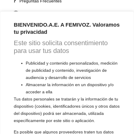
❓ Preguntas Frecuentes
🏆 Cursos y Masterclass
BIENVENIDO.A.E. A FEMIVOZ. Valoramos
VOCES LGBTQIA+ 🏳️‍🌈
tu privacidad
▪️ Feminización de la voz
Este sitio solicita consentimiento
▪️ Masculinización de la voz
para usar tus datos
▪️ Neutralización de la voz
Publicidad y contenido personalizados, medición
de publicidad y contenido, investigación de
▪️ Dualización de la voz
audiencia y desarrollo de servicios
▪️ Androginización de la voz
Almacenar la información en un dispositivo y/o
acceder a ella
OTRAS SESIONES
Tus datos personales se tratarán y la información de tu
▪️ Caracterización de la voz
dispositivo (cookies, identificadores únicos y otros datos
del dispositivo) podrá ser almacenada, utilizada
▪️ Voz virilizada por esteroides
específicamente por este sitio o aplicación.
▪️ Modificación del acento
Es posible que algunos proveedores traten tus datos