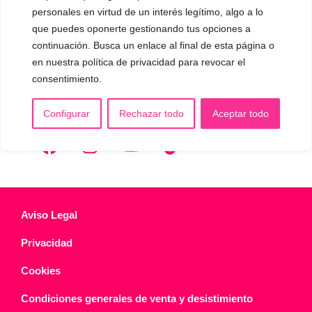
🟥 CIRUGÍA: Glotoplastia
personales en virtud de un interés legítimo, algo a lo
que puedes oponerte gestionando tus opciones a
continuación. Busca un enlace al final de esta página o
CONTACTO Y CITAS
en nuestra política de privacidad para revocar el
✅
Pide tu CITA ONLINE
consentimiento.
WhatsApp :
+34 625 14 46 47
Email :
contacto@femivoz.es
Configurar
Rechazar todo
Aceptar todo
Aviso Legal
Privacidad
Cookies
Condiciones generales de venta y desistimiento