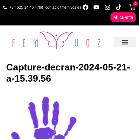
0
+34 625 14 46 47
contacto@femivoz.es
Mi cuenta
🦋 SESIONES ONLINE
🟨 PRECIOS Y BONOS
🎓 LIBROS & FORMA
📩 CONTAC
✅ 1ª CITA GRATUITA
Capture-decran-2024-05-21-
a-15.39.56