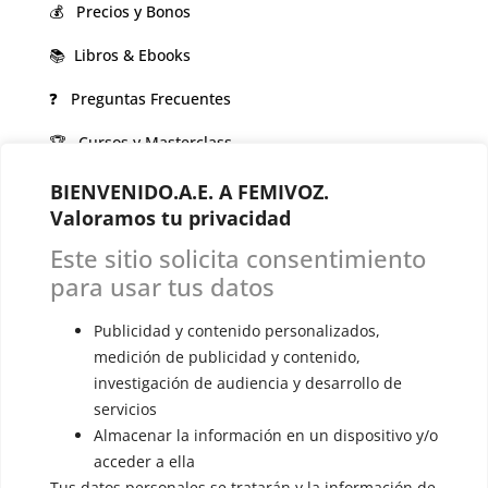
💰 Precios y Bonos
📚 Libros & Ebooks
❓ Preguntas Frecuentes
🏆 Cursos y Masterclass
BIENVENIDO.A.E. A FEMIVOZ.
VOCES LGBTQIA+ 🏳️‍🌈
Valoramos tu privacidad
▪️ Feminización de la voz
Este sitio solicita consentimiento
▪️ Masculinización de la voz
para usar tus datos
▪️ Neutralización de la voz
Publicidad y contenido personalizados,
▪️ Dualización de la voz
medición de publicidad y contenido,
investigación de audiencia y desarrollo de
▪️ Androginización de la voz
servicios
Almacenar la información en un dispositivo y/o
OTRAS SESIONES
acceder a ella
▪️ Caracterización de la voz
Tus datos personales se tratarán y la información de