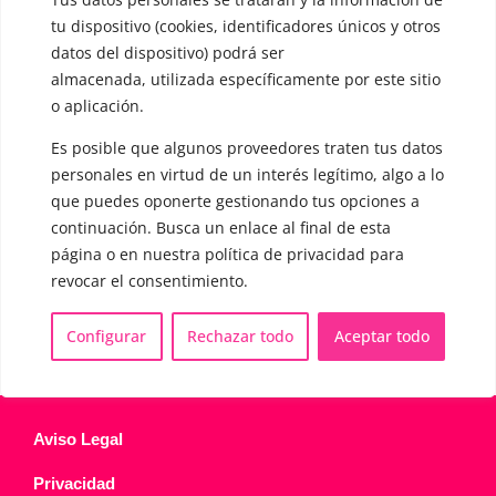
▪️ Voz virilizada por esteroides
tu dispositivo (cookies, identificadores únicos y otros
datos del dispositivo) podrá ser
▪️ Modificación del acento
almacenada, utilizada específicamente por este sitio
o aplicación.
🟥 CIRUGÍA: Glotoplastia
Es posible que algunos proveedores traten tus datos
personales en virtud de un interés legítimo, algo a lo
CONTACTO Y CITAS
✅
Pide tu CITA ONLINE
que puedes oponerte gestionando tus opciones a
continuación. Busca un enlace al final de esta
WhatsApp :
+34 625 14 46 47
página o en nuestra política de privacidad para
Email :
contacto@femivoz.es
revocar el consentimiento.
Configurar
Rechazar todo
Aceptar todo
Aviso Legal
Privacidad