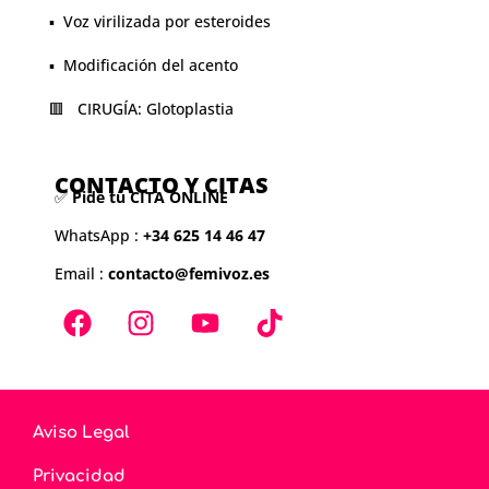
▪️ Voz virilizada por esteroides
▪️ Modificación del acento
🟥 CIRUGÍA: Glotoplastia
CONTACTO Y CITAS
✅
Pide tu CITA ONLINE
WhatsApp :
+34 625 14 46 47
Email :
contacto@femivoz.es
Aviso Legal
Privacidad