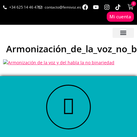
0
+34 625 14 46 47
contacto@femivoz.es
Mi cuenta
🦋 SESIONES ONLINE
🟨 PRECIOS Y BONOS
🎓 LIBROS & FORMA
📩 CONTAC
✅ 1ª CITA GRATUITA
Armonización_de_la_voz_no_b