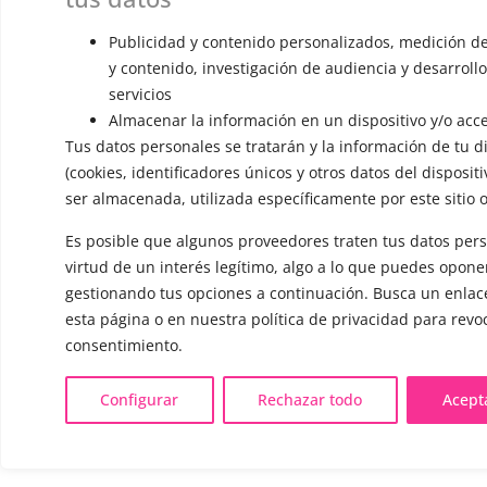
Cookies
Publicidad y contenido personalizados, medición d
y contenido, investigación de audiencia y desarroll
Condiciones generales de venta y desistimiento
servicios
Mi cuenta
Almacenar la información en un dispositivo y/o acce
Tus datos personales se tratarán y la información de tu di
(cookies, identificadores únicos y otros datos del disposit
Français
ser almacenada, utilizada específicamente por este sitio o
Es posible que algunos proveedores traten tus datos per
virtud de un interés legítimo, algo a lo que puedes opone
gestionando tus opciones a continuación. Busca un enlace 
esta página o en nuestra política de privacidad para revoc
consentimiento.
Configurar
Rechazar todo
Acept