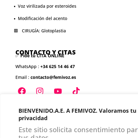
▪️ Voz virilizada por esteroides
▪️ Modificación del acento
🟥 CIRUGÍA: Glotoplastia
CONTACTO Y CITAS
✅
Pide tu CITA ONLINE
WhatsApp :
+34 625 14 46 47
Email :
contacto@femivoz.es
BIENVENIDO.A.E. A FEMIVOZ. Valoramos tu
privacidad
Aviso Legal
Este sitio solicita consentimiento pa
Privacidad
tus datos