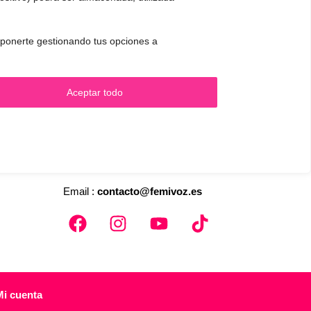
 oponerte gestionando tus opciones a
.
Aceptar todo
CONTACTO Y CITAS
✅
Pide tu CITA ONLINE
WhatsApp :
+34 625 14 46 47
Email :
contacto@femivoz.es
Mi cuenta