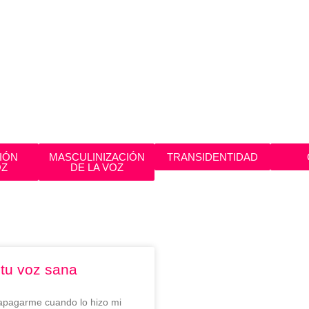
IÓN
MASCULINIZACIÓN
TRANSIDENTIDAD
OZ
DE LA VOZ
tu voz sana
apagarme cuando lo hizo mi