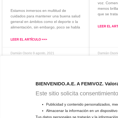
voz. Comen
menos brill
Estamos inmersos en multitud de
que se trata
cuidados para mantener una buena salud
general en ámbitos como el deporte o la
LEER EL ART
alimentación, sin embargo, poco se habla
LEER EL ARTÍCULO >>>
Damián Osorio
9 agosto, 2021
Damián Osor
CAL
BIENVENIDO.A.E. A FEMIVOZ. Valora
Este sitio solicita consentimient
ONL
Publicidad y contenido personalizados, medi
Almacenar la información en un dispositivo
RESERVA TU
Tus datos personales se tratarán y la información 