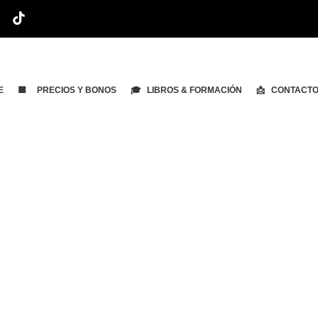
E
🟨 PRECIOS Y BONOS
🎓 LIBROS & FORMACIÓN
📩 CONTACT