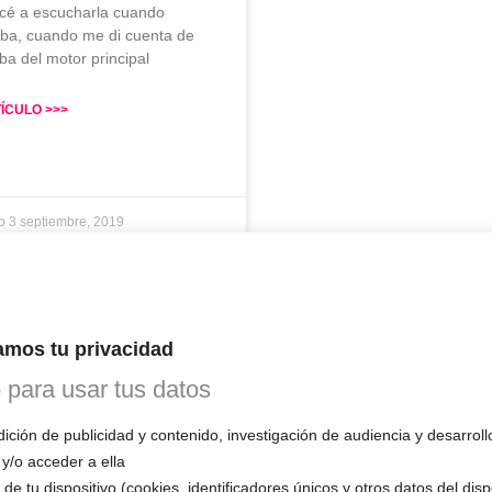
cé a escucharla cuando
aba, cuando me di cuenta de
ba del motor principal
ÍCULO >>>
io
3 septiembre, 2019
ENDARIO
mos tu privacidad
o para usar tus datos
INE
ción de publicidad y contenido, investigación de audiencia y desarroll
 y/o acceder a ella
 1ª CITA GRATUITA con Mariela
de tu dispositivo (cookies, identificadores únicos y otros datos del dis