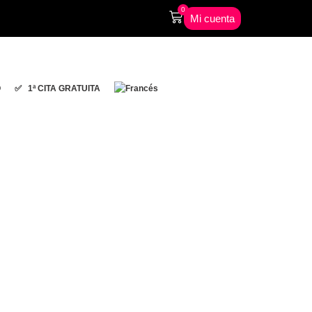
0
Mi cuenta
O
✅ 1ª CITA GRATUITA