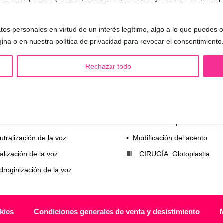
n esta primera cita, evaluará tu voz, te
mo funciona el entrenamiento vocal y
 todas tus preguntas.
tos personales en virtud de un interés legítimo, algo a lo que puedes
gina o en nuestra política de privacidad para revocar el consentimiento
Rechazar todo
S LGBTQIA+ 🏳️‍🌈
OTRAS SESIONES
eminización de la voz
▪️ Caracterización de la voz
asculinización de la voz
▪️ Voz virilizada por esteroides
utralización de la voz
▪️ Modificación del acento
alización de la voz
🟥 CIRUGÍA: Glotoplastia
ndroginización de la voz
kies
Condiciones generales de venta y desistimiento