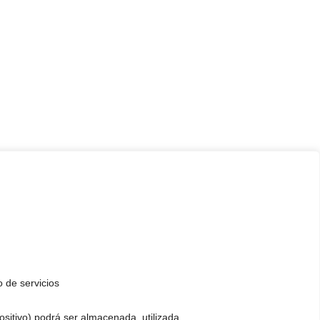
o de servicios
positivo) podrá ser almacenada, utilizada