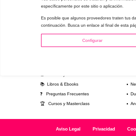
Astudillo.
E
específicamente por este sitio o aplicación.
explicará có
responderá a
Es posible que algunos proveedores traten tus da
continuación. Busca un enlace al final de esta pá
Configurar
INFORMACIÓN
VOCE
¿Quién es Mariela Astudillo?
▪️ F
💰 Precios y Bonos
▪️ M
📚 Libros & Ebooks
▪️ Ne
❓ Preguntas Frecuentes
▪️ Du
🏆 Cursos y Masterclass
▪️ A
Aviso Legal
Privacidad
Coo