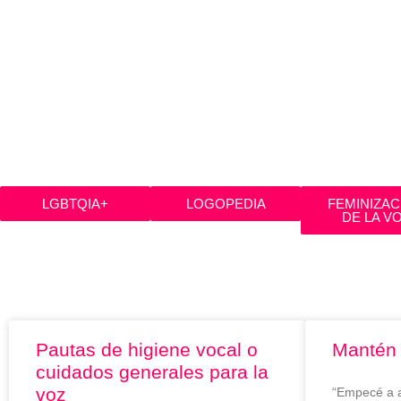
LGBTQIA+
LOGOPEDIA
FEMINIZAC
DE LA V
Etiqueta: #HIGIENEVOCAL
Pautas de higiene vocal o
Mantén 
cuidados generales para la
voz
“Empecé a 