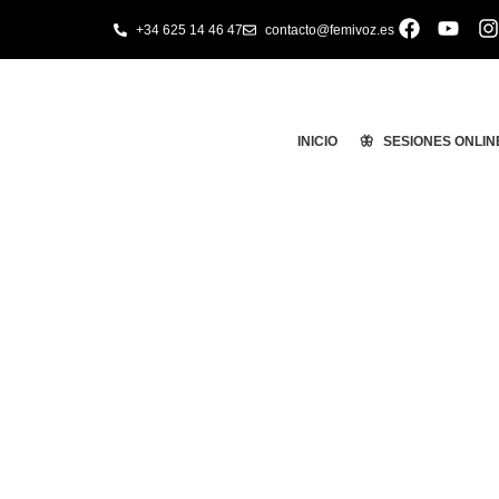
+34 625 14 46 47
contacto@femivoz.es
INICIO
🦋 SESIONES ONLIN