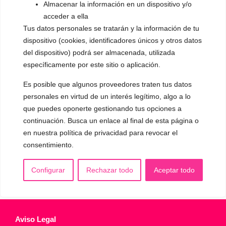
Almacenar la información en un dispositivo y/o
▪️ Caracterización de la voz
acceder a ella
Tus datos personales se tratarán y la información de tu
▪️ Voz virilizada por esteroides
dispositivo (cookies, identificadores únicos y otros datos
▪️ Modificación del acento
del dispositivo) podrá ser almacenada, utilizada
específicamente por este sitio o aplicación.
🟥 CIRUGÍA: Glotoplastia
Es posible que algunos proveedores traten tus datos
personales en virtud de un interés legítimo, algo a lo
CONTACTO Y CITAS
que puedes oponerte gestionando tus opciones a
✅
Pide tu CITA ONLINE
continuación. Busca un enlace al final de esta página o
WhatsApp :
+34 625 14 46 47
en nuestra política de privacidad para revocar el
consentimiento.
Email :
contacto@femivoz.es
Configurar
Rechazar todo
Aceptar todo
Aviso Legal