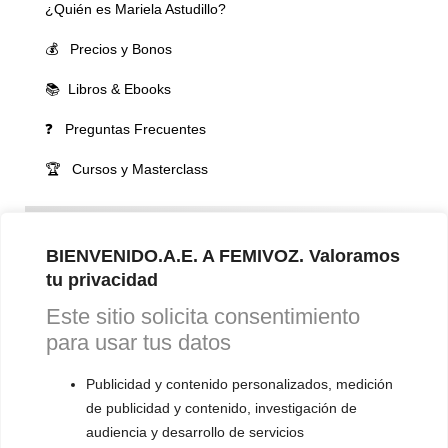
¿Quién es Mariela Astudillo?
💰 Precios y Bonos
📚 Libros & Ebooks
❓ Preguntas Frecuentes
🏆 Cursos y Masterclass
VOCES LGBTQIA+ 🏳️‍🌈
▪️ Feminización de la voz
BIENVENIDO.A.E. A FEMIVOZ. Valoramos
tu privacidad
▪️ Masculinización de la voz
Este sitio solicita consentimiento
▪️ Neutralización de la voz
para usar tus datos
▪️ Dualización de la voz
Publicidad y contenido personalizados, medición
▪️ Androginización de la voz
de publicidad y contenido, investigación de
audiencia y desarrollo de servicios
OTRAS SESIONES