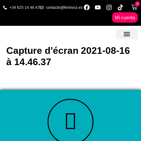
0
+34 625 14 46 47
contacto@femivoz.es
Mi cuenta
🦋 SESIONES ONLINE
🟨 PRECIOS Y BONOS
🎓 LIBROS & FORMA
📩 CONTAC
✅ 1ª CITA GRATUITA
Capture d’écran 2021-08-16
à 14.46.37