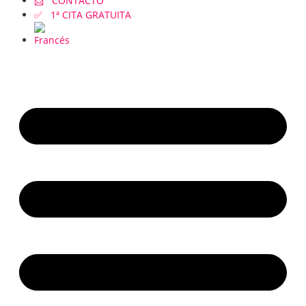
📩 CONTACTO
✅ 1ª CITA GRATUITA