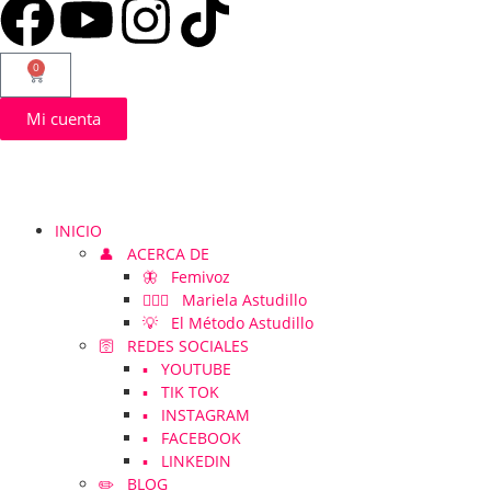
0
Mi cuenta
INICIO
👤 ACERCA DE
🦋 Femivoz
👱🏻‍♀️ Mariela Astudillo
💡 El Método Astudillo
🛜 REDES SOCIALES
▪️ YOUTUBE
▪️ TIK TOK
▪️ INSTAGRAM
▪️ FACEBOOK
▪️ LINKEDIN
✏️ BLOG