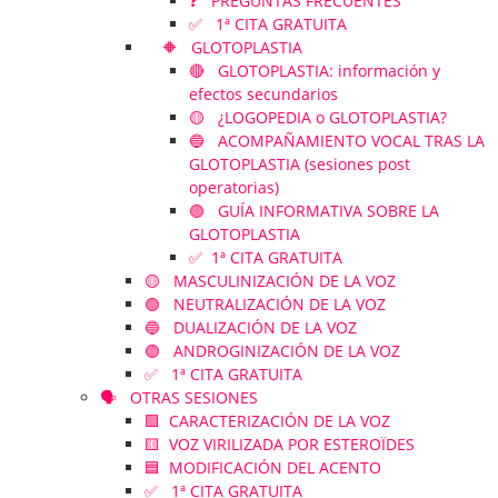
❓ PREGUNTAS FRECUENTES
✅ 1ª CITA GRATUITA
🔶 GLOTOPLASTIA
🔴 GLOTOPLASTIA: información y
efectos secundarios
🟡 ¿LOGOPEDIA o GLOTOPLASTIA?
🔵 ACOMPAÑAMIENTO VOCAL TRAS LA
GLOTOPLASTIA (sesiones post
operatorias)
🟣 GUÍA INFORMATIVA SOBRE LA
GLOTOPLASTIA
✅ 1ª CITA GRATUITA
🟡 MASCULINIZACIÓN DE LA VOZ
🟢 NEUTRALIZACIÓN DE LA VOZ
🔵 DUALIZACIÓN DE LA VOZ
🟣 ANDROGINIZACIÓN DE LA VOZ
✅ 1ª CITA GRATUITA
🗣️ OTRAS SESIONES
🟪 CARACTERIZACIÓN DE LA VOZ
🟨 VOZ VIRILIZADA POR ESTEROÏDES
🟦 MODIFICACIÓN DEL ACENTO
✅ 1ª CITA GRATUITA