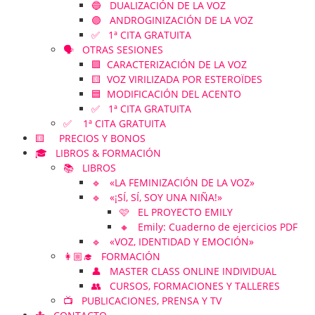
🔵 DUALIZACIÓN DE LA VOZ
🟣 ANDROGINIZACIÓN DE LA VOZ
✅ 1ª CITA GRATUITA
🗣️ OTRAS SESIONES
🟪 CARACTERIZACIÓN DE LA VOZ
🟨 VOZ VIRILIZADA POR ESTEROÏDES
🟦 MODIFICACIÓN DEL ACENTO
✅ 1ª CITA GRATUITA
✅ 1ª CITA GRATUITA
🟨 PRECIOS Y BONOS
🎓 LIBROS & FORMACIÓN
📚 LIBROS
🔹 «LA FEMINIZACIÓN DE LA VOZ»
🔹 «¡SÍ, SÍ, SOY UNA NIÑA!»
🩷 EL PROYECTO EMILY
🔸 Emily: Cuaderno de ejercicios PDF
🔹 «VOZ, IDENTIDAD Y EMOCIÓN»
👩🏼‍🎓 FORMACIÓN
👤 MASTER CLASS ONLINE INDIVIDUAL
👥 CURSOS, FORMACIONES Y TALLERES
📺 PUBLICACIONES, PRENSA Y TV