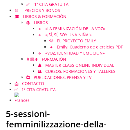
✅ 1ª CITA GRATUITA
🟨 PRECIOS Y BONOS
🎓 LIBROS & FORMACIÓN
📚 LIBROS
🔹 «LA FEMINIZACIÓN DE LA VOZ»
🔹 «¡SÍ, SÍ, SOY UNA NIÑA!»
🩷 EL PROYECTO EMILY
🔸 Emily: Cuaderno de ejercicios PDF
🔹 «VOZ, IDENTIDAD Y EMOCIÓN»
👩🏼‍🎓 FORMACIÓN
👤 MASTER CLASS ONLINE INDIVIDUAL
👥 CURSOS, FORMACIONES Y TALLERES
📺 PUBLICACIONES, PRENSA Y TV
📩 CONTACTO
✅ 1ª CITA GRATUITA
5-sessioni-
femminilizzazione-della-