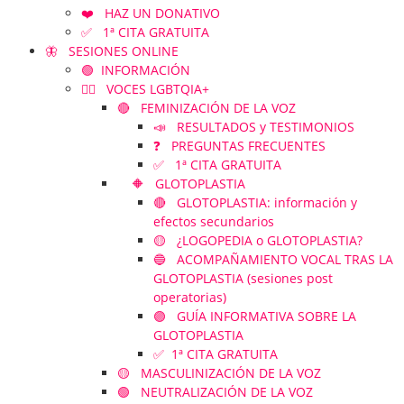
❤️ HAZ UN DONATIVO
✅ 1ª CITA GRATUITA
🦋 SESIONES ONLINE
🟢 INFORMACIÓN
🏳️‍🌈 VOCES LGBTQIA+
🔴 FEMINIZACIÓN DE LA VOZ
📣 RESULTADOS y TESTIMONIOS
❓ PREGUNTAS FRECUENTES
✅ 1ª CITA GRATUITA
🔶 GLOTOPLASTIA
🔴 GLOTOPLASTIA: información y
efectos secundarios
🟡 ¿LOGOPEDIA o GLOTOPLASTIA?
🔵 ACOMPAÑAMIENTO VOCAL TRAS LA
GLOTOPLASTIA (sesiones post
operatorias)
🟣 GUÍA INFORMATIVA SOBRE LA
GLOTOPLASTIA
✅ 1ª CITA GRATUITA
🟡 MASCULINIZACIÓN DE LA VOZ
🟢 NEUTRALIZACIÓN DE LA VOZ