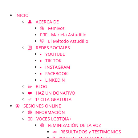
INICIO
👤 ACERCA DE
🦋 Femivoz
👱🏻‍♀️ Mariela Astudillo
💡 El Método Astudillo
🛜 REDES SOCIALES
▪️ YOUTUBE
▪️ TIK TOK
▪️ INSTAGRAM
▪️ FACEBOOK
▪️ LINKEDIN
✏️ BLOG
❤️ HAZ UN DONATIVO
✅ 1ª CITA GRATUITA
🦋 SESIONES ONLINE
🟢 INFORMACIÓN
🏳️‍🌈 VOCES LGBTQIA+
🔴 FEMINIZACIÓN DE LA VOZ
📣 RESULTADOS y TESTIMONIOS