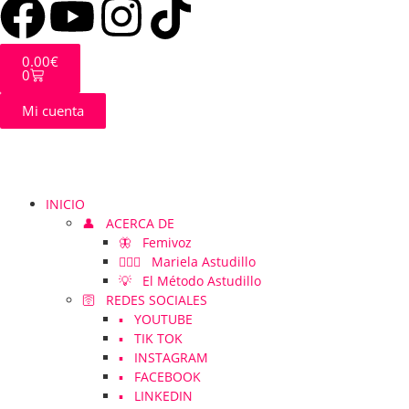
0.00
€
0
Mi cuenta
INICIO
👤 ACERCA DE
🦋 Femivoz
👱🏻‍♀️ Mariela Astudillo
💡 El Método Astudillo
🛜 REDES SOCIALES
▪️ YOUTUBE
▪️ TIK TOK
▪️ INSTAGRAM
▪️ FACEBOOK
▪️ LINKEDIN