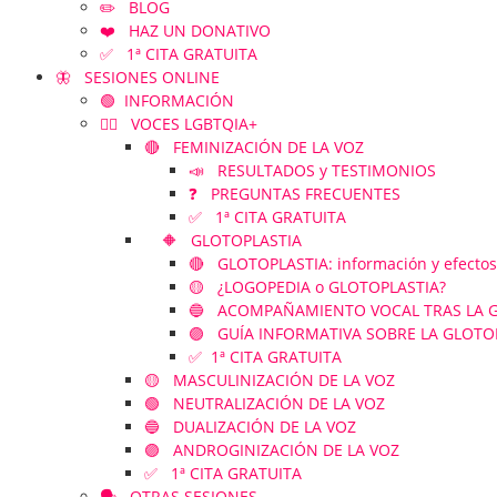
✏️ BLOG
❤️ HAZ UN DONATIVO
✅ 1ª CITA GRATUITA
🦋 SESIONES ONLINE
🟢 INFORMACIÓN
🏳️‍🌈 VOCES LGBTQIA+
🔴 FEMINIZACIÓN DE LA VOZ
📣 RESULTADOS y TESTIMONIOS
❓ PREGUNTAS FRECUENTES
✅ 1ª CITA GRATUITA
🔶 GLOTOPLASTIA
🔴 GLOTOPLASTIA: información y efectos
🟡 ¿LOGOPEDIA o GLOTOPLASTIA?
🔵 ACOMPAÑAMIENTO VOCAL TRAS LA GLOT
🟣 GUÍA INFORMATIVA SOBRE LA GLOTO
✅ 1ª CITA GRATUITA
🟡 MASCULINIZACIÓN DE LA VOZ
🟢 NEUTRALIZACIÓN DE LA VOZ
🔵 DUALIZACIÓN DE LA VOZ
🟣 ANDROGINIZACIÓN DE LA VOZ
✅ 1ª CITA GRATUITA
🗣️ OTRAS SESIONES