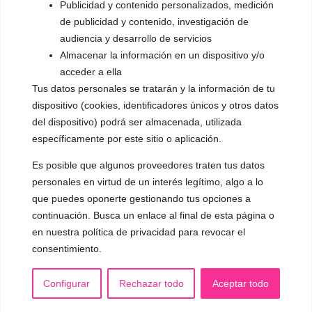
Publicidad y contenido personalizados, medición
de publicidad y contenido, investigación de
▪️ Androginización de la voz
audiencia y desarrollo de servicios
OTRAS SESIONES
Almacenar la información en un dispositivo y/o
▪️ Caracterización de la voz
acceder a ella
Tus datos personales se tratarán y la información de tu
▪️ Voz virilizada por esteroides
dispositivo (cookies, identificadores únicos y otros datos
del dispositivo) podrá ser almacenada, utilizada
▪️ Modificación del acento
específicamente por este sitio o aplicación.
🟥 CIRUGÍA: Glotoplastia
Es posible que algunos proveedores traten tus datos
personales en virtud de un interés legítimo, algo a lo
que puedes oponerte gestionando tus opciones a
CONTACTO Y CITAS
✅
Pide tu CITA ONLINE
continuación. Busca un enlace al final de esta página o
en nuestra política de privacidad para revocar el
WhatsApp :
+34 625 14 46 47
consentimiento.
Email :
contacto@femivoz.es
Configurar
Rechazar todo
Aceptar todo