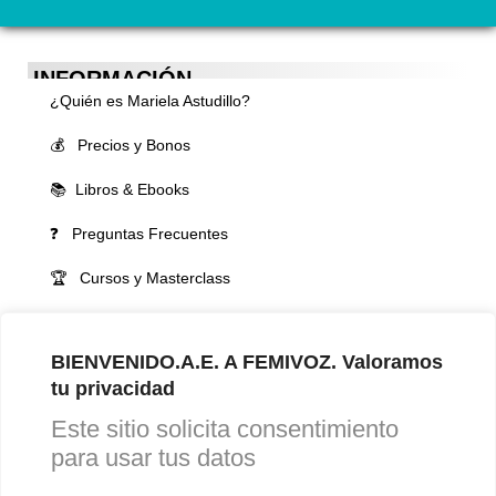
INFORMACIÓN
¿Quién es Mariela Astudillo?
💰 Precios y Bonos
📚 Libros & Ebooks
❓ Preguntas Frecuentes
🏆 Cursos y Masterclass
VOCES LGBTQIA+ 🏳️‍🌈
▪️ Feminización de la voz
BIENVENIDO.A.E. A FEMIVOZ. Valoramos
tu privacidad
▪️ Masculinización de la voz
Este sitio solicita consentimiento
▪️ Neutralización de la voz
para usar tus datos
▪️ Dualización de la voz