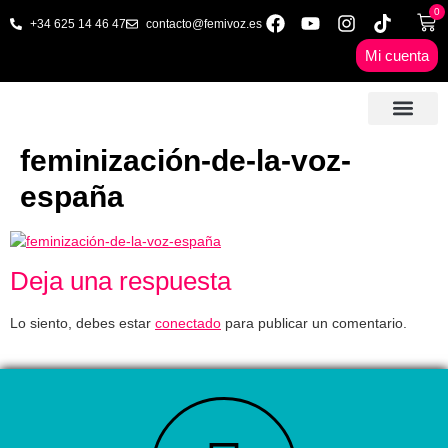
0
+34 625 14 46 47
contacto@femivoz.es
Mi cuenta
🦋 SESIONES ONLINE
🟨 PRECIOS Y BONOS
🎓 LIBROS & FORMA
📩 CONTAC
✅ 1ª CITA GRATUITA
feminización-de-la-voz-
españa
Deja una respuesta
Lo siento, debes estar
conectado
para publicar un comentario.