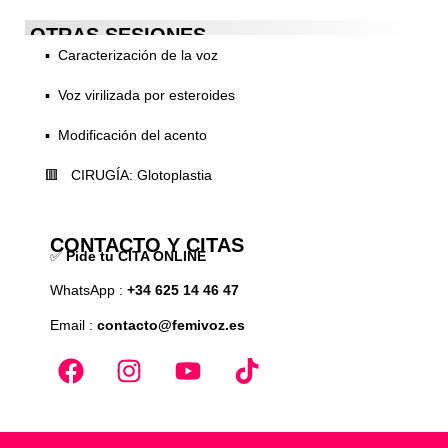
OTRAS SESIONES
▪️ Caracterización de la voz
▪️ Voz virilizada por esteroides
▪️ Modificación del acento
🟥 CIRUGÍA: Glotoplastia
CONTACTO Y CITAS
✅
Pide tu CITA ONLINE
WhatsApp :
+34 625 14 46 47
Email :
contacto@femivoz.es