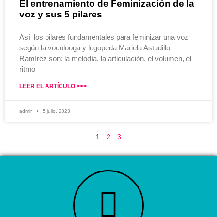
El entrenamiento de Feminización de la
voz y sus 5 pilares
Así, los pilares fundamentales para feminizar una voz
según la vocólooga y logopeda Mariela Astudillo
Ramírez son: la melodía, la articulación, el volumen, el
ritmo
LEER EL ARTÍCULO >>>
admin
5 julio, 2023
1
2
3