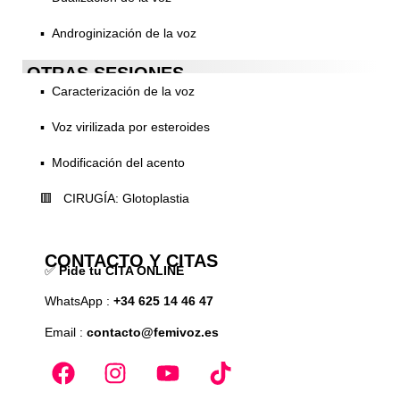
▪️ Androginización de la voz
OTRAS SESIONES
▪️ Caracterización de la voz
▪️ Voz virilizada por esteroides
▪️ Modificación del acento
🟥 CIRUGÍA: Glotoplastia
CONTACTO Y CITAS
✅
Pide tu CITA ONLINE
WhatsApp :
+34 625 14 46 47
Email :
contacto@femivoz.es