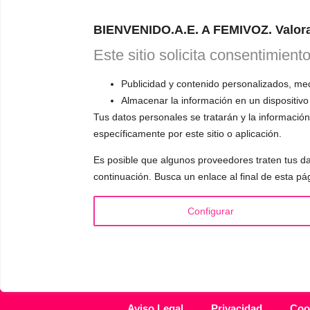
Astudillo.
E
BIENVENIDO.A.E. A FEMIVOZ. Valora
explicará có
responderá a
Este sitio solicita consentimient
Publicidad y contenido personalizados, medi
Almacenar la información en un dispositivo
Tus datos personales se tratarán y la información 
específicamente por este sitio o aplicación.
INFORMACIÓN
VOCE
Es posible que algunos proveedores traten tus da
¿Quién es Mariela Astudillo?
▪️ F
continuación. Busca un enlace al final de esta pá
💰 Precios y Bonos
▪️ M
📚 Libros & Ebooks
▪️ Ne
Configurar
❓ Preguntas Frecuentes
▪️ Du
🏆 Cursos y Masterclass
▪️ A
Aviso Legal
Privacidad
Coo