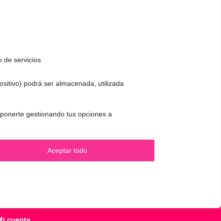
o de servicios
positivo) podrá ser almacenada, utilizada
CONTACTO Y CITAS
✅
Pide tu CITA ONLINE
 oponerte gestionando tus opciones a
.
WhatsApp :
+34 625 14 46 47
Email :
contacto@femivoz.es
Aceptar todo
Mi cuenta