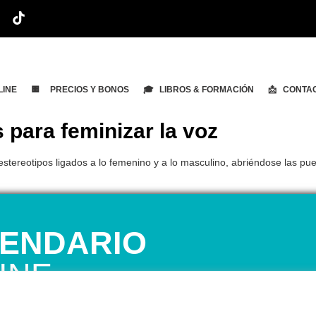
LINE
🟨 PRECIOS Y BONOS
🎓 LIBROS & FORMACIÓN
📩 CONTA
 para feminizar la voz
s estereotipos ligados a lo femenino y a lo masculino, abriéndose las p
ENDARIO
INE
 1ª CITA GRATUITA con Mariela