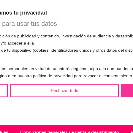
n esta primera cita, evaluará tu voz, te
mos tu privacidad
mo funciona el entrenamiento vocal y
 todas tus preguntas.
o para usar tus datos
ción de publicidad y contenido, investigación de audiencia y desarroll
 y/o acceder a ella
de tu dispositivo (cookies, identificadores únicos y otros datos del dis
S LGBTQIA+ 🏳️‍🌈
OTRAS SESIONES
tos personales en virtud de un interés legítimo, algo a lo que puedes
eminización de la voz
▪️ Caracterización de la voz
gina o en nuestra política de privacidad para revocar el consentimiento
asculinización de la voz
▪️ Voz virilizada por esteroides
utralización de la voz
▪️ Modificación del acento
Rechazar todo
alización de la voz
🟥 CIRUGÍA: Glotoplastia
ndroginización de la voz
kies
Condiciones generales de venta y desistimiento