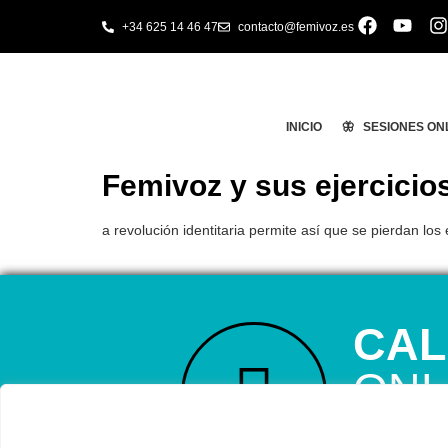
+34 625 14 46 47
contacto@femivoz.es
INICIO
🦋 SESIONES ON
Femivoz y sus ejercicios
a revolución identitaria permite así que se pierdan lo
CAL
ONL
RESERVA TU