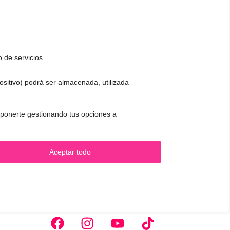
o de servicios
positivo) podrá ser almacenada, utilizada
 oponerte gestionando tus opciones a
.
CONTACTO Y CITAS
Aceptar todo
✅
Pide tu CITA ONLINE
WhatsApp :
+34 625 14 46 47
Email :
contacto@femivoz.es