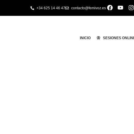
+34 625 14 46 47
contacto@femivoz.es
INICIO
🦋 SESIONES ONLIN