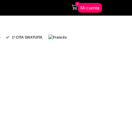
0
Mi cuenta
O
✅ 1ª CITA GRATUITA