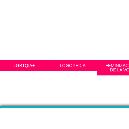
LGBTQIA+
LOGOPEDIA
FEMINIZAC
DE LA V
Etiqueta: #CAROLINECOSSEY
CAL