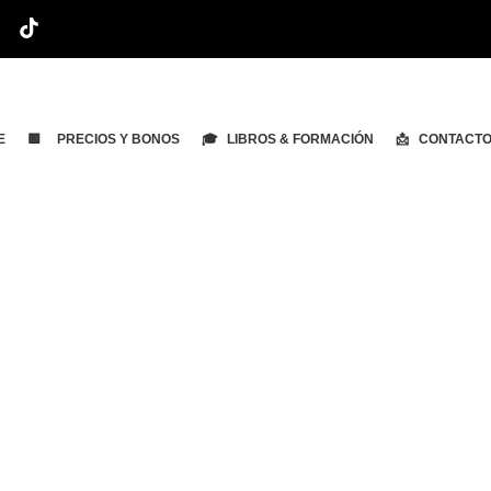
E
🟨 PRECIOS Y BONOS
🎓 LIBROS & FORMACIÓN
📩 CONTACT