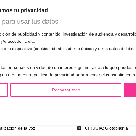
INE
mos tu privacidad
o para usar tus datos
 1ª CITA GRATUITA con Mariela
ción de publicidad y contenido, investigación de audiencia y desarroll
n esta primera cita, evaluará tu voz, te
 y/o acceder a ella
mo funciona el entrenamiento vocal y
de tu dispositivo (cookies, identificadores únicos y otros datos del dis
 todas tus preguntas.
tos personales en virtud de un interés legítimo, algo a lo que puedes
gina o en nuestra política de privacidad para revocar el consentimiento
S LGBTQIA+ 🏳️‍🌈
OTRAS SESIONES
Rechazar todo
eminización de la voz
▪️ Caracterización de la voz
asculinización de la voz
▪️ Voz virilizada por esteroides
utralización de la voz
▪️ Modificación del acento
alización de la voz
🟥 CIRUGÍA: Glotoplastia