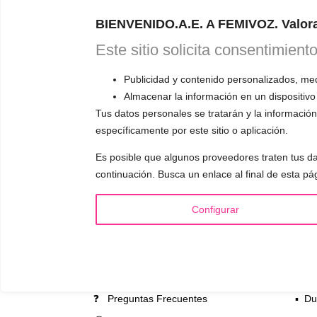
ONL
BIENVENIDO.A.E. A FEMIVOZ. Valora
Este sitio solicita consentimient
RESERVA TU
Publicidad y contenido personalizados, medi
Astudillo.
E
Almacenar la información en un dispositivo
explicará có
Tus datos personales se tratarán y la información 
responderá a
específicamente por este sitio o aplicación.
Es posible que algunos proveedores traten tus da
continuación. Busca un enlace al final de esta pá
INFORMACIÓN
VOCE
Configurar
¿Quién es Mariela Astudillo?
▪️ F
💰 Precios y Bonos
▪️ M
📚 Libros & Ebooks
▪️ Ne
❓ Preguntas Frecuentes
▪️ Du