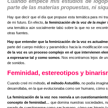
Cuando empecé mis estudios de logoped
parte de las materias propuestas, ni siqu
Hay que decir que el día que propuse esta temática para mi trab
de mi futuro. En efecto,
la feminización de la voz de la mujer
una temática aún socialmente tabú sobre la que no se encontra
otras fuentes.
Hay que entender que la feminización de la voz es actualme
parte del cuerpo médico y paramédico hacia la modificación voca
de la voz es un proceso complejo en el que intervienen ele
a expresarse tal y como somos
. Nos encontramos lejos de una
de sonidos.
Feminidad, estereotipos y binari
Cuando creé mi método,
el método Astudillo
, no podía imagina
desarrollaba, en la que evolucionaba como ser humano, cómo ser
La feminización de la voz nos reenvía a un cuestionamiento 
concepto de feminidad…
que domina nuestras sociedades, nue
parado de cuestionarme como ser humano, cómo ser binario (y