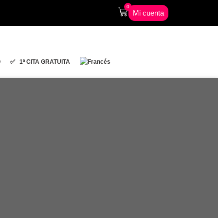
0
Mi cuenta
O
✅ 1ª CITA GRATUITA