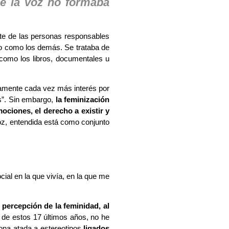
de la voz no formaba
arte de las personas responsables
o como los demás. Se trataba de
 como los libros, documentales u
amente cada vez más interés por
as”. Sin embargo,
la feminización
ociones, el derecho a existir y
oz, entendida está como conjunto
cial en la que vivía, en la que me
a percepción de la feminidad, al
 de estos 17 últimos años, no he
ona atada a estereotipos
ligados