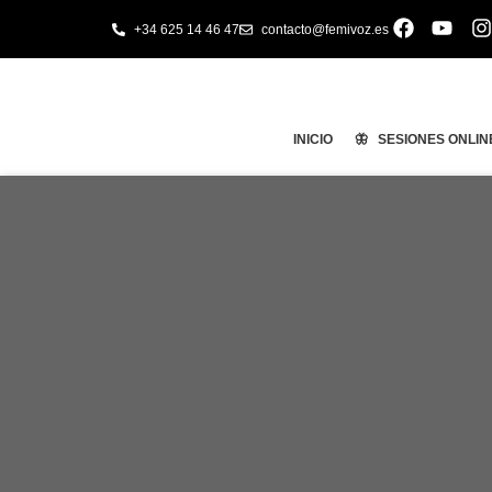
+34 625 14 46 47
contacto@femivoz.es
INICIO
🦋 SESIONES ONLIN