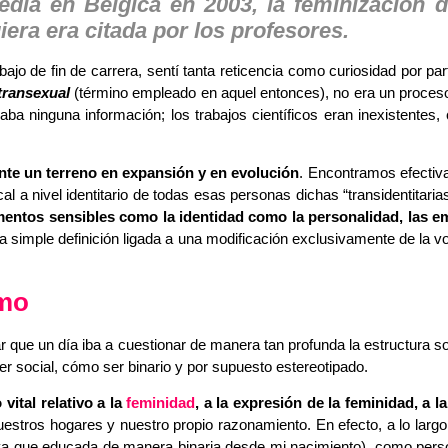
ia en Bélgica en 2003, la feminización 
iera era citada por los profesores.
ajo de fin de carrera, sentí tanta reticencia como curiosidad por p
 transexual
(término empleado en aquel entonces), no era un proces
ba ninguna información; los trabajos científicos eran inexistentes,
nte un terreno en expansión y en evolución
. Encontramos efectiv
l a nivel identitario de todas esas personas dichas “transidentitari
mentos sensibles como la identidad como la personalidad, las em
 simple definición ligada a una modificación exclusivamente de la v
smo
r que un día iba a cuestionar de manera tan profunda la estructura so
 social, cómo ser binario y por supuesto estereotipado.
vital relativo a la
feminidad
, a la expresión de la feminidad, a l
stros hogares y nuestro propio razonamiento. En efecto, a lo largo
a que educada de manera binaria desde mi nacimiento), como pers