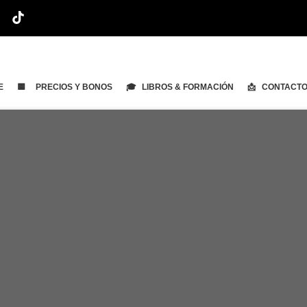
E
🟨 PRECIOS Y BONOS
🎓 LIBROS & FORMACIÓN
📩 CONTACT