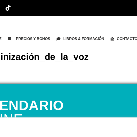
E
🟨 PRECIOS Y BONOS
🎓 LIBROS & FORMACIÓN
📩 CONTACT
inización_de_la_voz
ENDARIO
INE
 1ª CITA GRATUITA con Mariela