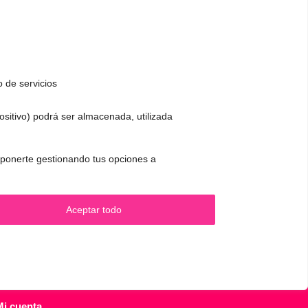
o de servicios
positivo) podrá ser almacenada, utilizada
CONTACTO Y CITAS
✅
Pide tu CITA ONLINE
 oponerte gestionando tus opciones a
.
WhatsApp :
+34 625 14 46 47
Email :
contacto@femivoz.es
Aceptar todo
Mi cuenta