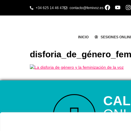
+34 625 14 46 47
contacto@femivoz.es
INICIO
🦋 SESIONES ONLIN
disforia_de_género_fem
CAL
ONL
RESERVA TU