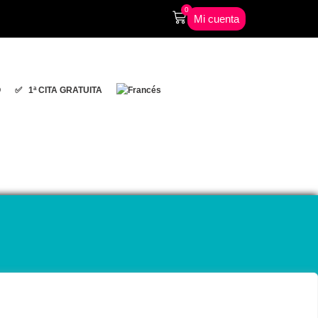
0
Mi cuenta
O
✅ 1ª CITA GRATUITA