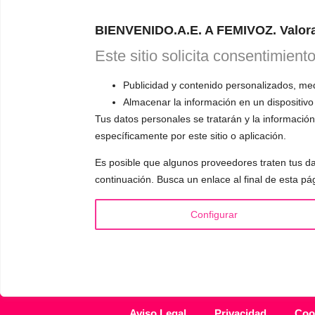
Astudillo.
E
BIENVENIDO.A.E. A FEMIVOZ. Valora
explicará có
responderá a
Este sitio solicita consentimient
Publicidad y contenido personalizados, medi
Almacenar la información en un dispositivo
Tus datos personales se tratarán y la información 
específicamente por este sitio o aplicación.
INFORMACIÓN
VOCE
Es posible que algunos proveedores traten tus da
¿Quién es Mariela Astudillo?
▪️ F
continuación. Busca un enlace al final de esta pá
💰 Precios y Bonos
▪️ M
📚 Libros & Ebooks
▪️ Ne
Configurar
❓ Preguntas Frecuentes
▪️ Du
🏆 Cursos y Masterclass
▪️ A
Aviso Legal
Privacidad
Coo