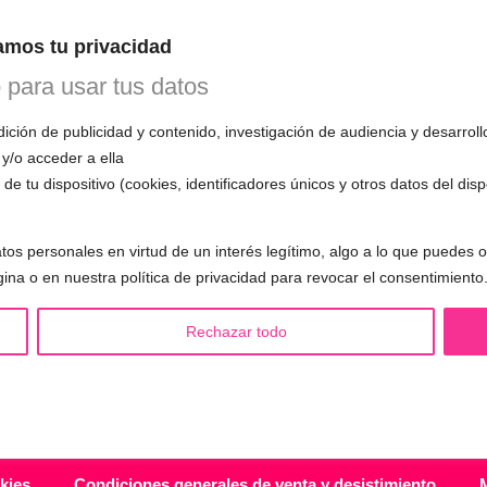
n esta primera cita, evaluará tu voz, te
mos tu privacidad
mo funciona el entrenamiento vocal y
 todas tus preguntas.
o para usar tus datos
ción de publicidad y contenido, investigación de audiencia y desarroll
 y/o acceder a ella
de tu dispositivo (cookies, identificadores únicos y otros datos del dis
S LGBTQIA+ 🏳️‍🌈
OTRAS SESIONES
tos personales en virtud de un interés legítimo, algo a lo que puedes
eminización de la voz
▪️ Caracterización de la voz
gina o en nuestra política de privacidad para revocar el consentimiento
asculinización de la voz
▪️ Voz virilizada por esteroides
utralización de la voz
▪️ Modificación del acento
Rechazar todo
alización de la voz
🟥 CIRUGÍA: Glotoplastia
ndroginización de la voz
kies
Condiciones generales de venta y desistimiento