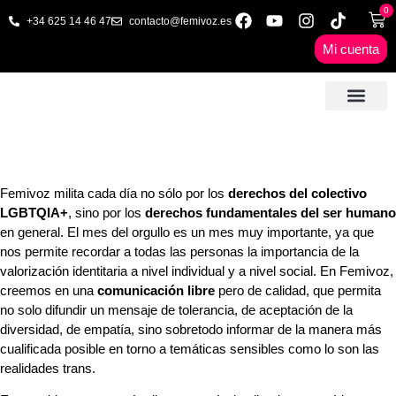
0
+34 625 14 46 47
contacto@femivoz.es
Mi cuenta
🦋 SESIONES ONLINE
🟨 PRECIOS Y BONOS
🎓 LIBROS & FORMA
📩 CONTAC
✅ 1ª CITA GRATUITA
FELIZ MES DEL ORGULLO
JUNIO 2024
Femivoz milita cada día no sólo por los
derechos del colectivo
LGBTQIA+
, sino por los
derechos fundamentales del ser humano
en general. El mes del orgullo es un mes muy importante, ya que
nos permite recordar a todas las personas la importancia de la
valorización identitaria a nivel individual y a nivel social. En Femivoz,
creemos en una
comunicación libre
pero de calidad, que permita
no solo difundir un mensaje de tolerancia, de aceptación de la
diversidad, de empatía, sino sobretodo informar de la manera más
cualificada posible en torno a temáticas sensibles como lo son las
realidades trans.