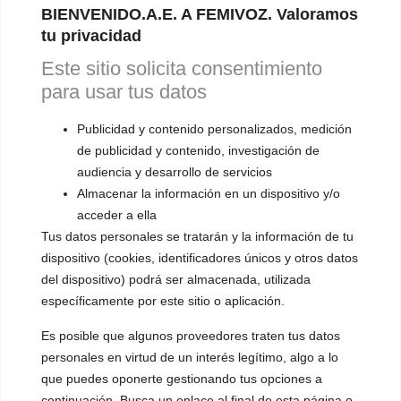
BIENVENIDO.A.E. A FEMIVOZ. Valoramos
cuyas identidades de género son diferentes del sexo o
del género que se les asignó
tu privacidad
Este sitio solicita consentimiento
LEER MÁS »
para usar tus datos
Publicidad y contenido personalizados, medición
Descubre MÁS ARTÍCULOS
de publicidad y contenido, investigación de
audiencia y desarrollo de servicios
Almacenar la información en un dispositivo y/o
acceder a ella
Tus datos personales se tratarán y la información de tu
dispositivo (cookies, identificadores únicos y otros datos
del dispositivo) podrá ser almacenada, utilizada
específicamente por este sitio o aplicación.
Es posible que algunos proveedores traten tus datos
personales en virtud de un interés legítimo, algo a lo
que puedes oponerte gestionando tus opciones a
continuación. Busca un enlace al final de esta página o