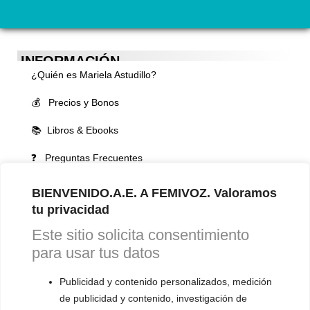
INFORMACIÓN
¿Quién es Mariela Astudillo?
💰 Precios y Bonos
📚 Libros & Ebooks
❓ Preguntas Frecuentes
🏆 Cursos y Masterclass
BIENVENIDO.A.E. A FEMIVOZ. Valoramos
tu privacidad
VOCES LGBTQIA+ 🏳️‍🌈
Este sitio solicita consentimiento
▪️ Feminización de la voz
para usar tus datos
▪️ Masculinización de la voz
Publicidad y contenido personalizados, medición
▪️ Neutralización de la voz
de publicidad y contenido, investigación de