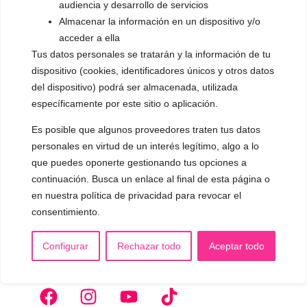
audiencia y desarrollo de servicios
▪️ Dualización de la voz
Almacenar la información en un dispositivo y/o
▪️ Androginización de la voz
acceder a ella
Tus datos personales se tratarán y la información de tu
OTRAS SESIONES
dispositivo (cookies, identificadores únicos y otros datos
▪️ Caracterización de la voz
del dispositivo) podrá ser almacenada, utilizada
específicamente por este sitio o aplicación.
▪️ Voz virilizada por esteroides
Es posible que algunos proveedores traten tus datos
▪️ Modificación del acento
personales en virtud de un interés legítimo, algo a lo
🟥 CIRUGÍA: Glotoplastia
que puedes oponerte gestionando tus opciones a
continuación. Busca un enlace al final de esta página o
en nuestra política de privacidad para revocar el
CONTACTO Y CITAS
consentimiento.
✅
Pide tu CITA ONLINE
WhatsApp :
+34 625 14 46 47
Configurar
Rechazar todo
Aceptar todo
Email :
contacto@femivoz.es