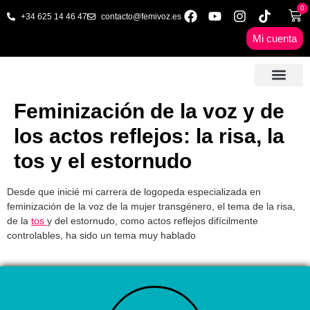
0
+34 625 14 46 47
contacto@femivoz.es
Mi cuenta
🦋 SESIONES ONLINE
🟨 PRECIOS Y BONOS
🎓 LIBROS & FORMA
📩 CONTAC
✅ 1ª CITA GRATUITA
Feminización de la voz y de
los actos reflejos: la risa, la
tos y el estornudo
Desde que inicié mi carrera de logopeda especializada en
feminización de la voz de la mujer transgénero, el tema de la risa,
de la
tos
y del estornudo, como actos reflejos difícilmente
controlables, ha sido un tema muy hablado