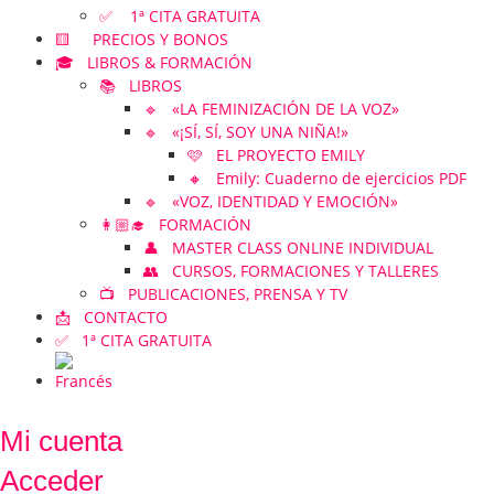
✅ 1ª CITA GRATUITA
🟨 PRECIOS Y BONOS
🎓 LIBROS & FORMACIÓN
📚 LIBROS
🔹 «LA FEMINIZACIÓN DE LA VOZ»
🔹 «¡SÍ, SÍ, SOY UNA NIÑA!»
🩷 EL PROYECTO EMILY
🔸 Emily: Cuaderno de ejercicios PDF
🔹 «VOZ, IDENTIDAD Y EMOCIÓN»
👩🏼‍🎓 FORMACIÓN
👤 MASTER CLASS ONLINE INDIVIDUAL
👥 CURSOS, FORMACIONES Y TALLERES
📺 PUBLICACIONES, PRENSA Y TV
📩 CONTACTO
✅ 1ª CITA GRATUITA
Mi cuenta
Acceder