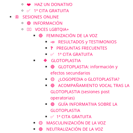
❤️ HAZ UN DONATIVO
✅ 1ª CITA GRATUITA
🦋 SESIONES ONLINE
🟢 INFORMACIÓN
🏳️‍🌈 VOCES LGBTQIA+
🔴 FEMINIZACIÓN DE LA VOZ
📣 RESULTADOS y TESTIMONIOS
❓ PREGUNTAS FRECUENTES
✅ 1ª CITA GRATUITA
🔶 GLOTOPLASTIA
🔴 GLOTOPLASTIA: información y
efectos secundarios
🟡 ¿LOGOPEDIA o GLOTOPLASTIA?
🔵 ACOMPAÑAMIENTO VOCAL TRAS LA
GLOTOPLASTIA (sesiones post
operatorias)
🟣 GUÍA INFORMATIVA SOBRE LA
GLOTOPLASTIA
✅ 1ª CITA GRATUITA
🟡 MASCULINIZACIÓN DE LA VOZ
🟢 NEUTRALIZACIÓN DE LA VOZ