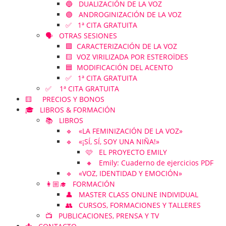
🔵 DUALIZACIÓN DE LA VOZ
🟣 ANDROGINIZACIÓN DE LA VOZ
✅ 1ª CITA GRATUITA
🗣️ OTRAS SESIONES
🟪 CARACTERIZACIÓN DE LA VOZ
🟨 VOZ VIRILIZADA POR ESTEROÏDES
🟦 MODIFICACIÓN DEL ACENTO
✅ 1ª CITA GRATUITA
✅ 1ª CITA GRATUITA
🟨 PRECIOS Y BONOS
🎓 LIBROS & FORMACIÓN
📚 LIBROS
🔹 «LA FEMINIZACIÓN DE LA VOZ»
🔹 «¡SÍ, SÍ, SOY UNA NIÑA!»
🩷 EL PROYECTO EMILY
🔸 Emily: Cuaderno de ejercicios PDF
🔹 «VOZ, IDENTIDAD Y EMOCIÓN»
👩🏼‍🎓 FORMACIÓN
👤 MASTER CLASS ONLINE INDIVIDUAL
👥 CURSOS, FORMACIONES Y TALLERES
📺 PUBLICACIONES, PRENSA Y TV