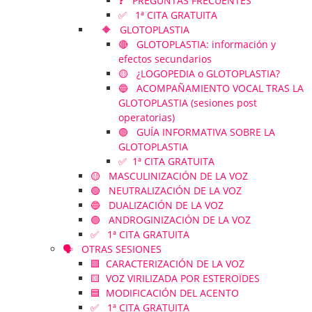
❓ PREGUNTAS FRECUENTES
✅ 1ª CITA GRATUITA
🔶 GLOTOPLASTIA
🔴 GLOTOPLASTIA: información y
efectos secundarios
🟡 ¿LOGOPEDIA o GLOTOPLASTIA?
🔵 ACOMPAÑAMIENTO VOCAL TRAS LA
GLOTOPLASTIA (sesiones post
operatorias)
🟣 GUÍA INFORMATIVA SOBRE LA
GLOTOPLASTIA
✅ 1ª CITA GRATUITA
🟡 MASCULINIZACIÓN DE LA VOZ
🟢 NEUTRALIZACIÓN DE LA VOZ
🔵 DUALIZACIÓN DE LA VOZ
🟣 ANDROGINIZACIÓN DE LA VOZ
✅ 1ª CITA GRATUITA
🗣️ OTRAS SESIONES
🟪 CARACTERIZACIÓN DE LA VOZ
🟨 VOZ VIRILIZADA POR ESTEROÏDES
🟦 MODIFICACIÓN DEL ACENTO
✅ 1ª CITA GRATUITA