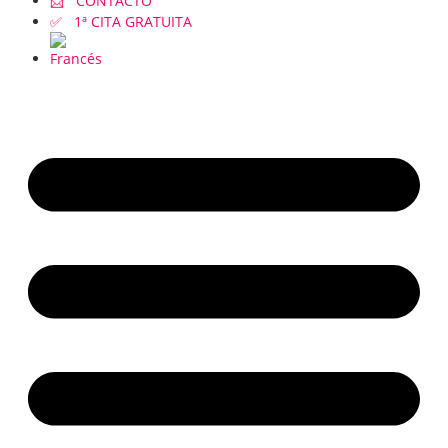
📩 CONTACTO
✅ 1ª CITA GRATUITA