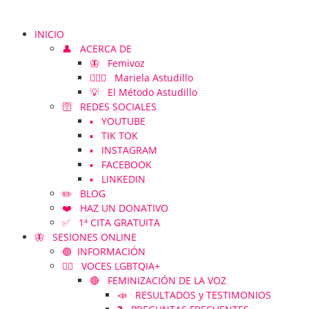
INICIO
👤 ACERCA DE
🦋 Femivoz
👱🏻‍♀️ Mariela Astudillo
💡 El Método Astudillo
🛜 REDES SOCIALES
▪️ YOUTUBE
▪️ TIK TOK
▪️ INSTAGRAM
▪️ FACEBOOK
▪️ LINKEDIN
✏️ BLOG
❤️ HAZ UN DONATIVO
✅ 1ª CITA GRATUITA
🦋 SESIONES ONLINE
🟢 INFORMACIÓN
🏳️‍🌈 VOCES LGBTQIA+
🔴 FEMINIZACIÓN DE LA VOZ
📣 RESULTADOS y TESTIMONIOS