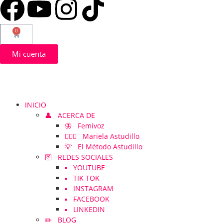
0
Mi cuenta
INICIO
👤 ACERCA DE
🦋 Femivoz
👱🏻‍♀️ Mariela Astudillo
💡 El Método Astudillo
🛜 REDES SOCIALES
▪️ YOUTUBE
▪️ TIK TOK
▪️ INSTAGRAM
▪️ FACEBOOK
▪️ LINKEDIN
✏️ BLOG